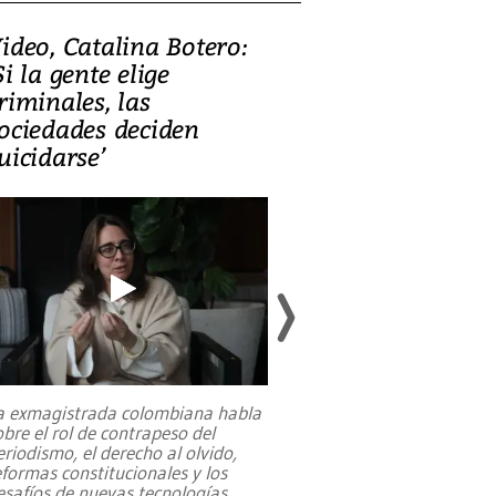
ideo, Catalina Botero:
Video: Lula la
Si la gente elige
candidatura 
riminales, las
promesas de i
ociedades deciden
en defensa, ed
uicidarse’
tierras raras
a exmagistrada colombiana habla
Entre recuerdos y es
obre el rol de contrapeso del
referencias hacia sus
eriodismo, el derecho al olvido,
presidente de Brasil,
eformas constitucionales y los
da Silva, oficializó 
esafíos de nuevas tecnologías
...
candidatura
...