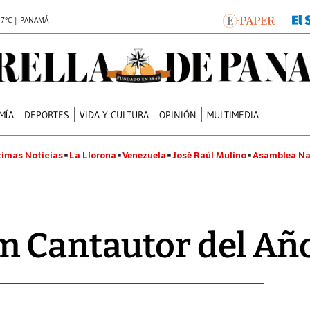
.7°C | PANAMÁ
MÍA
DEPORTES
VIDA Y CULTURA
OPINIÓN
MULTIMEDIA
timas Noticias
La Llorona
Venezuela
José Raúl Mulino
Asamblea Na
m Cantautor del Añ