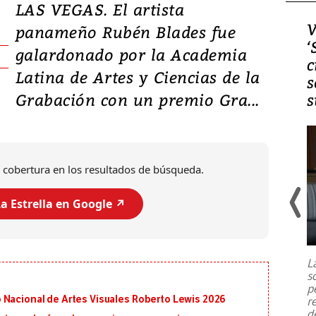
LAS VEGAS. El artista
Video, Japón: Terremoto
V
panameño Rubén Blades fue
deja heridos y graves
‘
galardonado por la Academia
daños en Kumamoto
c
Latina de Artes y Ciencias de la
s
Grabación con un premio Gra...
s
 cobertura en los resultados de búsqueda.
a Estrella en Google ↗️
Un fuerte terremoto de magnitud
7,1 se registró este martes 28 de
julio en la prefectura de Kumamoto,
L
al sur de Japón, provocando una
s
emergencia de gran
...
p
 Nacional de Artes Visuales Roberto Lewis 2026
r
d