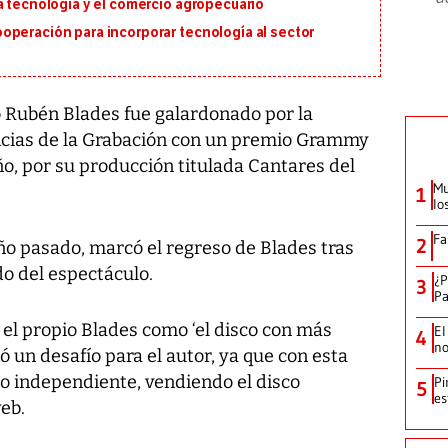
a tecnología y el comercio agropecuario
operación para incorporar tecnología al sector
 Rubén Blades fue galardonado por la
ncias de la Grabación con un premio Grammy
o, por su producción titulada Cantares del
Mu
1
lo
Fa
2
año pasado, marcó el regreso de Blades tras
o del espectáculo.
¿P
3
Pa
 el propio Blades como ‘el disco con más
El
4
no
ó un desafío para el autor, ya que con esta
o independiente, vendiendo el disco
Pi
5
es
eb.