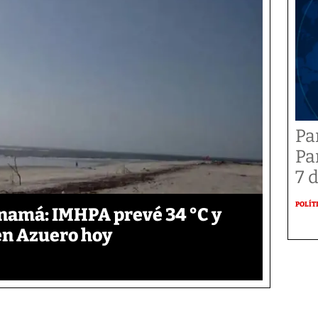
Pa
Pa
7 
POLÍT
anamá: IMHPA prevé 34 °C y
en Azuero hoy