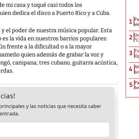
 de mi casa y toqué casi todos los
uien dedica el disco a Puerto Rico y a Cuba.
Pa
1
vi
 y el poder de nuestra música popular. Esta
On
2
 es la vida en nuestros barrios populares:
°C
n frente a la dificultad o a la mayor
Tr
3
panameño quien además de grabar la voz y
Op
ongó, campana, tres cubano, guitarra acústica,
Ah
4
erdas.
ju
Pa
5
te