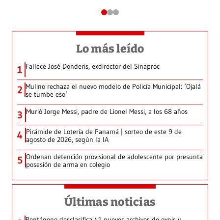
Lo más leído
Fallece José Donderis, exdirector del Sinaproc
1
Mulino rechaza el nuevo modelo de Policía Municipal: ‘Ojalá
2
se tumbe eso’
Murió Jorge Messi, padre de Lionel Messi, a los 68 años
3
Pirámide de Lotería de Panamá | sorteo de este 9 de
4
agosto de 2026, según la IA
Ordenan detención provisional de adolescente por presunta
5
posesión de arma en colegio
Últimas noticias
Pentágono desclasifica 41 nuevos archivos de ovnis y