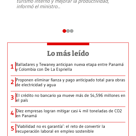
turismo interno y mejorar la productividad,
informó el ministro
...
Lo más leído
Balladares y Tewaney anticipan nueva etapa entre Panamá
1
y Colombia con De La Espriella
Proponen eliminar fianza y pago anticipado total para obras
2
de electricidad y agua
El crédito no bancario ya mueve más de $4,596 millones en
3
el país
Diez empresas logran mitigar casi 4 mil toneladas de CO2
4
en Panamá
‘Viabilidad no es garantía’: el reto de convertir la
5
recuperación laboral en empleo sostenible