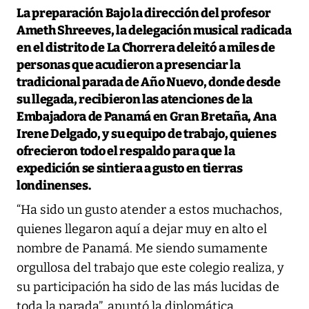
La preparación
Bajo la dirección del profesor
Ameth Shreeves, la delegación musical radicada
en el distrito de La Chorrera deleitó a miles de
personas que acudieron a presenciar la
tradicional parada de Año Nuevo, donde desde
su llegada, recibieron las atenciones de la
Embajadora de Panamá en Gran Bretaña, Ana
Irene Delgado, y su equipo de trabajo, quienes
ofrecieron todo el respaldo para que la
expedición se sintiera a gusto en tierras
londinenses.
“Ha sido un gusto atender a estos muchachos,
quienes llegaron aquí a dejar muy en alto el
nombre de Panamá. Me siendo sumamente
orgullosa del trabajo que este colegio realiza, y
su participación ha sido de las más lucidas de
toda la parada”, apuntó la diplomática.