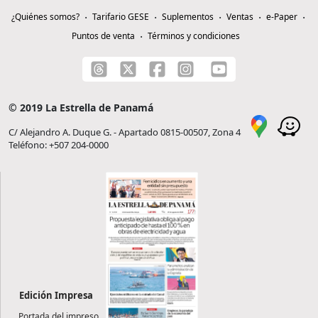
¿Quiénes somos?
Tarifario GESE
Suplementos
Ventas
e-Paper
Puntos de venta
Términos y condiciones
© 2019 La Estrella de Panamá
C/ Alejandro A. Duque G. - Apartado 0815-00507, Zona 4
Teléfono: +507 204-0000
Edición Impresa
Portada del impreso