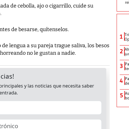
re
a de cebolla, ajo o cigarrillo, cuide su
.
antes de besarse, quítenselos.
Tr
1
Op
 de lengua a su pareja trague saliva, los besos
Ah
2
horreando no le gustan a nadie.
ju
Pa
3
te
Pa
4
de
As
5
bo