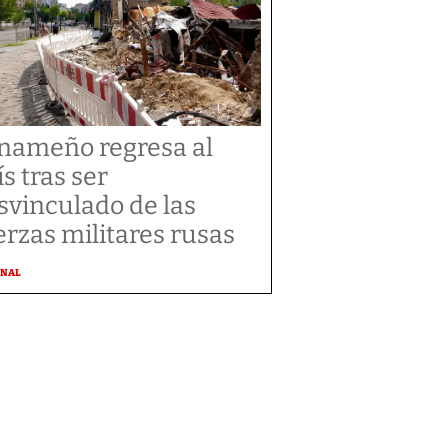
nameño regresa al
ís tras ser
svinculado de las
erzas militares rusas
ONAL