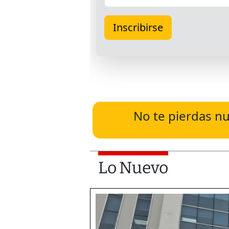
No te pierdas nu
Lo Nuevo