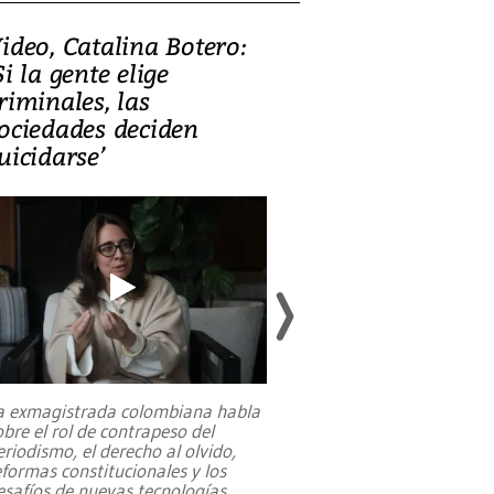
ideo, Catalina Botero:
Video: Lula la
Si la gente elige
candidatura 
riminales, las
promesas de i
ociedades deciden
en defensa, ed
uicidarse’
tierras raras
a exmagistrada colombiana habla
Entre recuerdos y es
obre el rol de contrapeso del
referencias hacia sus
eriodismo, el derecho al olvido,
presidente de Brasil,
eformas constitucionales y los
da Silva, oficializó 
esafíos de nuevas tecnologías
...
candidatura
...