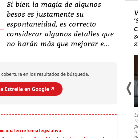
Si bien la magia de algunos
Video, Japón: Terremoto
V
besos es justamente su
deja heridos y graves
‘
espontaneidad, es correcto
daños en Kumamoto
c
considerar algunos detalles que
s
no harán más que mejorar e...
s
 cobertura en los resultados de búsqueda.
a Estrella en Google ↗️
Un fuerte terremoto de magnitud
7,1 se registró este martes 28 de
julio en la prefectura de Kumamoto,
L
al sur de Japón, provocando una
s
emergencia de gran
...
p
ucional en reforma legislativa
r
d