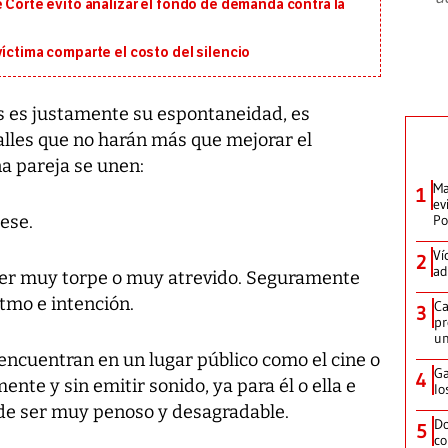
e Corte evitó analizar el fondo de demanda contra la
víctima comparte el costo del silencio
os es justamente su espontaneidad, es
alles que no harán más que mejorar el
a pareja se unen:
Ma
1
ev
jese.
Po
Ví
2
ad
 ser muy torpe o muy atrevido. Seguramente
itmo e intención.
Ca
3
pr
un
e encuentran en un lugar público como el cine o
Ga
4
nte y sin emitir sonido, ya para él o ella e
lo
de ser muy penoso y desagradable.
Do
5
co