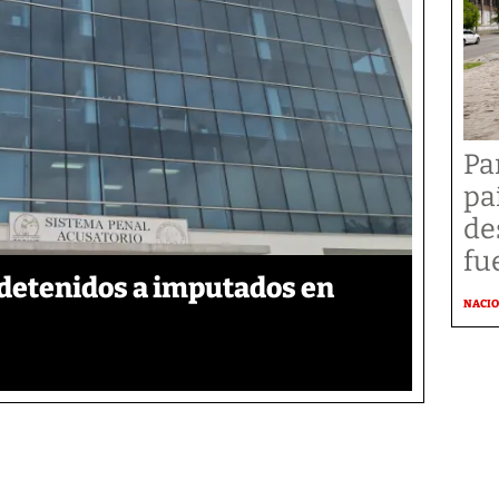
Pa
pa
de
fu
detenidos a imputados en
NACI