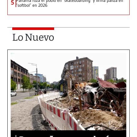
Panamá roza el podio en ‘skateboarding’ y firma paliza en
5
‘softbol’ en 2026
Lo Nuevo