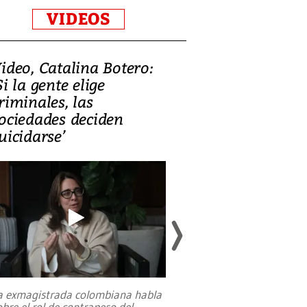
VIDEOS
ideo, Catalina Botero:
Video: Lula la
Si la gente elige
candidatura 
riminales, las
promesas de i
ociedades deciden
en defensa, ed
uicidarse’
tierras raras
a exmagistrada colombiana habla
Entre recuerdos y es
obre el rol de contrapeso del
referencias hacia sus