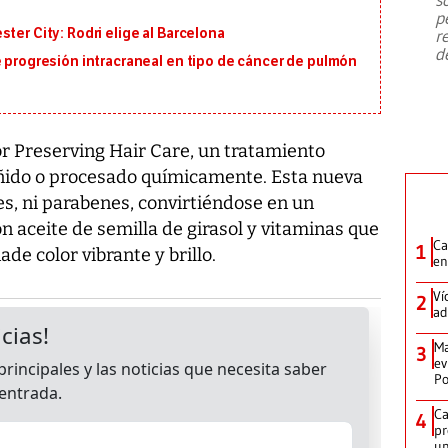
emergencia de gran
...
p
ter City: Rodri elige al Barcelona
r
d
e progresión intracraneal en tipo de cáncer de pulmón
or Preserving Hair Care, un tratamiento
teñido o procesado químicamente. Esta nueva
nes, ni parabenes, convirtiéndose en un
n aceite de semilla de girasol y vitaminas que
Ca
1
de color vibrante y brillo.
en
Ví
2
ad
Ma
3
ev
Po
Ca
4
pr
un