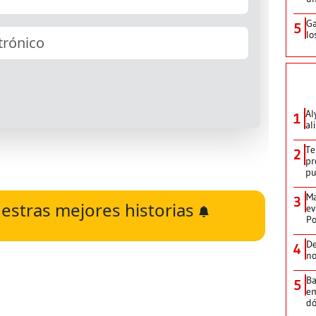
Ga
5
lo
Al
1
al
Te
2
pr
p
Ma
3
estras mejores historias
ev
Po
De
4
no
Ba
5
em
dó