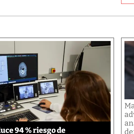
Ma
ad
an
duce 94 % riesgo de
de