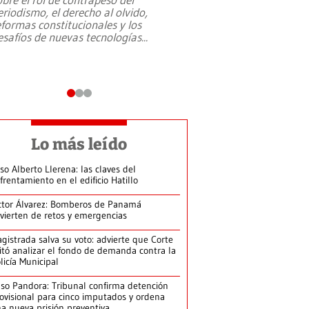
eriodismo, el derecho al olvido,
presidente de Brasil,
eformas constitucionales y los
da Silva, oficializó 
esafíos de nuevas tecnologías
...
candidatura
...
Lo más leído
so Alberto Llerena: las claves del
frentamiento en el edificio Hatillo
ctor Álvarez: Bomberos de Panamá
vierten de retos y emergencias
gistrada salva su voto: advierte que Corte
itó analizar el fondo de demanda contra la
licía Municipal
so Pandora: Tribunal confirma detención
ovisional para cinco imputados y ordena
a nueva prisión preventiva