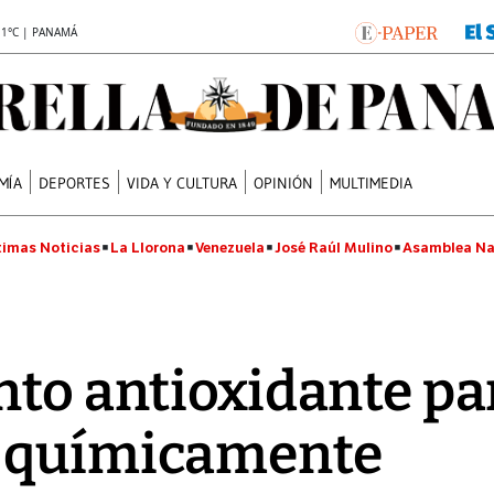
.1°C | PANAMÁ
MÍA
DEPORTES
VIDA Y CULTURA
OPINIÓN
MULTIMEDIA
timas Noticias
La Llorona
Venezuela
José Raúl Mulino
Asamblea Na
nto antioxidante pa
 químicamente