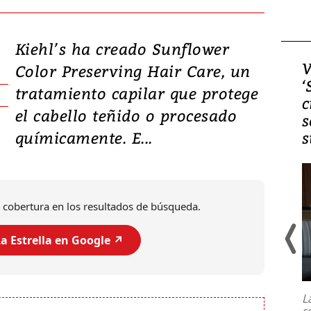
Kiehl’s ha creado Sunflower
Video, Japón: Terremoto
V
Color Preserving Hair Care, un
deja heridos y graves
‘
tratamiento capilar que protege
daños en Kumamoto
c
el cabello teñido o procesado
s
químicamente. E...
s
 cobertura en los resultados de búsqueda.
a Estrella en Google ↗️
Un fuerte terremoto de magnitud
7,1 se registró este martes 28 de
julio en la prefectura de Kumamoto,
L
al sur de Japón, provocando una
s