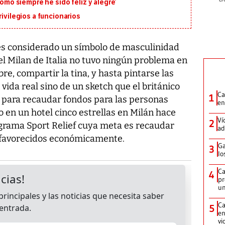
como siempre he sido feliz y alegre’
rivilegios a funcionarios
s considerado un símbolo de masculinidad
del Milan de Italia no tuvo ningún problema en
e, compartir la tina, y hasta pintarse las
 vida real sino de un sketch que el británico
Ca
1
n para recaudar fondos para las personas
en
o en un hotel cinco estrellas en Milán hace
Ví
2
grama Sport Relief cuya meta es recaudar
ad
 favorecidos económicamente.
Ga
3
lo
Ca
4
pr
un
Ca
5
en
vi