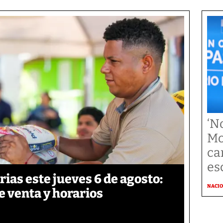
‘N
Mo
ca
es
ias este jueves 6 de agosto:
NACI
e venta y horarios