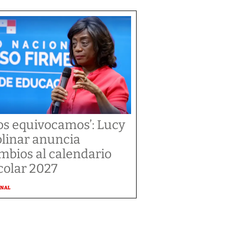
os equivocamos’: Lucy
linar anuncia
mbios al calendario
colar 2027
ONAL