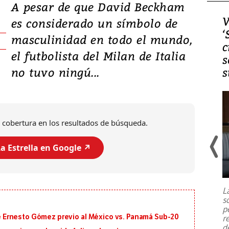
A pesar de que David Beckham
Video, Japón: Terremoto
V
es considerado un símbolo de
deja heridos y graves
‘
masculinidad en todo el mundo,
daños en Kumamoto
c
el futbolista del Milan de Italia
s
no tuvo ningú...
s
 cobertura en los resultados de búsqueda.
a Estrella en Google ↗️
Un fuerte terremoto de magnitud
7,1 se registró este martes 28 de
julio en la prefectura de Kumamoto,
L
al sur de Japón, provocando una
s
emergencia de gran
...
p
 de Ernesto Gómez previo al México vs. Panamá Sub-20
r
d