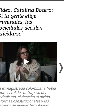
ideo, Catalina Botero:
Video: Lula la
Si la gente elige
candidatura 
riminales, las
promesas de i
ociedades deciden
en defensa, ed
uicidarse’
tierras raras
a exmagistrada colombiana habla
Entre recuerdos y es
obre el rol de contrapeso del
referencias hacia sus
eriodismo, el derecho al olvido,
presidente de Brasil,
eformas constitucionales y los
da Silva, oficializó 
esafíos de nuevas tecnologías
...
candidatura
...