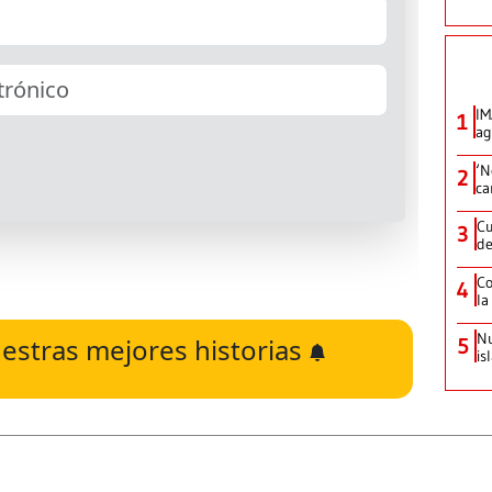
IM
1
ag
‘N
2
ca
Cu
3
de
Co
4
la
Nu
estras mejores historias
5
is