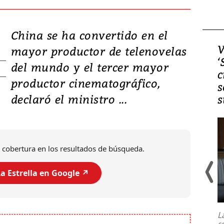
China se ha convertido en el
Video, Japón: Terremoto
V
mayor productor de telenovelas
deja heridos y graves
‘
del mundo y el tercer mayor
daños en Kumamoto
c
productor cinematográfico,
s
declaró el ministro ...
s
 cobertura en los resultados de búsqueda.
a Estrella en Google ↗️
Un fuerte terremoto de magnitud
7,1 se registró este martes 28 de
julio en la prefectura de Kumamoto,
L
al sur de Japón, provocando una
s