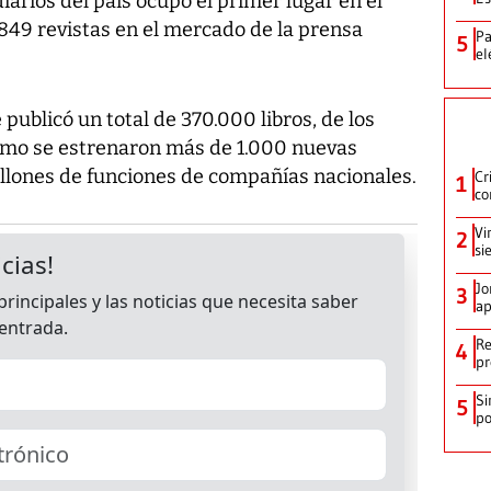
diarios del país ocupó el primer lugar en el
849 revistas en el mercado de la prensa
Pa
5
el
publicó un total de 370.000 libros, de los
como se estrenaron más de 1.000 nuevas
illones de funciones de compañías nacionales.
Cr
1
co
Vi
2
si
Jo
3
ap
Re
4
pr
Si
5
po