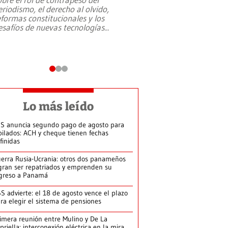
eriodismo, el derecho al olvido,
presidente de Brasil,
eformas constitucionales y los
da Silva, oficializó 
esafíos de nuevas tecnologías
...
candidatura
...
Lo más leído
S anuncia segundo pago de agosto para
bilados: ACH y cheque tienen fechas
finidas
erra Rusia-Ucrania: otros dos panameños
gran ser repatriados y emprenden su
greso a Panamá
S advierte: el 18 de agosto vence el plazo
ra elegir el sistema de pensiones
imera reunión entre Mulino y De La
priella: interconexión eléctrica en la mira