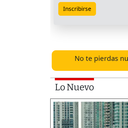
No te pierdas nu
Lo Nuevo