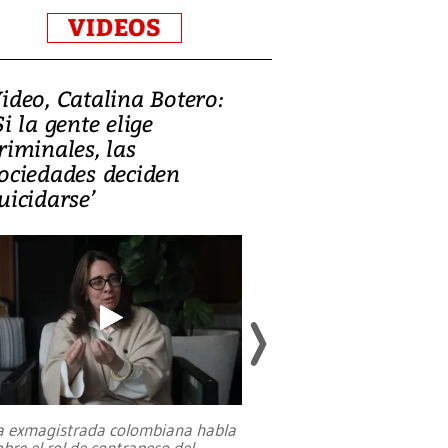
VIDEOS
ideo, Catalina Botero:
Video: Lula la
Si la gente elige
candidatura 
riminales, las
promesas de i
ociedades deciden
en defensa, ed
uicidarse’
tierras raras
a exmagistrada colombiana habla
Entre recuerdos y es
obre el rol de contrapeso del
referencias hacia sus