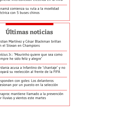
namá comienza su ruta a la movilidad
éctrica con 5 buses chinos
Últimas noticias
istian Martínez y César Blackman brillan
n el Slovan en Champions
nícius Jr.: ‘Mourinho quiere que sea como
empre he sido feliz y alegre’
rdania acusa a Infantino de ‘chantaje’ y no
oyará su reelección al frente de la FIFA
sponden con goles: Los delanteros
esionan por un puesto en la selección
naproc mantiene llamado a la prevención
r lluvias y vientos este martes