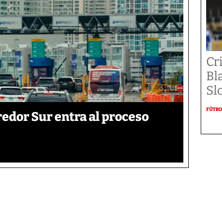
Cr
Bl
Sl
FÚTBO
edor Sur entra al proceso