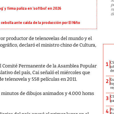
emergencia de gran
...
p
’ y firma paliza en ‘softbol’ en 2026
r
d
cebolla ante caída de la producción por El Niño
yor productor de telenovelas del mundo y el
ráfico, declaró el ministro chino de Cultura,
CS
1
el Comité Permanente de la Asamblea Popular
ju
de
ativo del país, Cai señaló el miércoles que
e telenovela y 558 películas en 2011.
Gu
2
lo
re
0 minutos de dibujos animados y 4.000 horas
CS
3
pa
Pr
4
Es