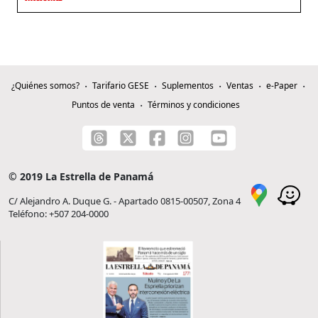
¿Quiénes somos?
Tarifario GESE
Suplementos
Ventas
e-Paper
Puntos de venta
Términos y condiciones
© 2019 La Estrella de Panamá
C/ Alejandro A. Duque G. - Apartado 0815-00507, Zona 4
Teléfono: +507 204-0000