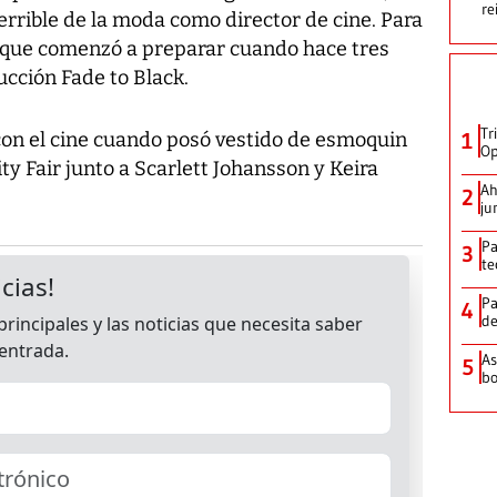
re
errible de la moda como director de cine. Para
o que comenzó a preparar cuando hace tres
cción Fade to Black.
Tr
on el cine cuando posó vestido de esmoquin
1
Op
ity Fair junto a Scarlett Johansson y Keira
Ah
2
ju
Pa
3
te
Pa
4
de
As
5
bo