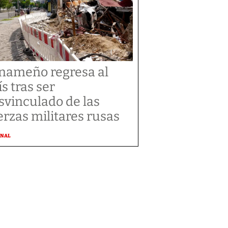
nameño regresa al
ís tras ser
svinculado de las
erzas militares rusas
ONAL