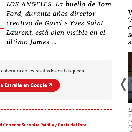
LOS ÁNGELES. La huella de Tom
Video, Japón: Terremoto
V
Ford, durante años director
deja heridos y graves
‘
creativo de Gucci e Yves Saint
daños en Kumamoto
c
Laurent, está bien visible en el
s
último James ...
s
 cobertura en los resultados de búsqueda.
a Estrella en Google ↗️
Un fuerte terremoto de magnitud
7,1 se registró este martes 28 de
julio en la prefectura de Kumamoto,
L
al sur de Japón, provocando una
s
emergencia de gran
...
p
 Corredor Sur entre Paitilla y Costa del Este
r
d