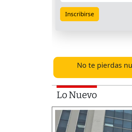
No te pierdas nu
Lo Nuevo