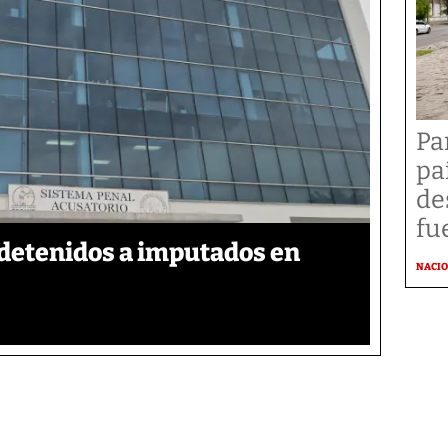
Pa
pa
de
fu
detenidos a imputados en
NACI