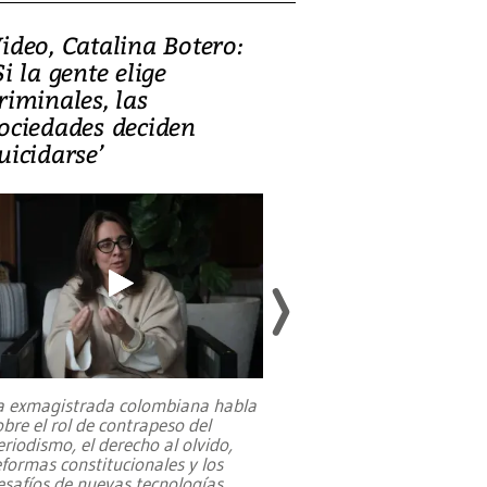
ideo, Catalina Botero:
Video: Lula la
Si la gente elige
candidatura 
riminales, las
promesas de i
ociedades deciden
en defensa, ed
uicidarse’
tierras raras
a exmagistrada colombiana habla
Entre recuerdos y es
obre el rol de contrapeso del
referencias hacia sus
eriodismo, el derecho al olvido,
presidente de Brasil,
eformas constitucionales y los
da Silva, oficializó 
esafíos de nuevas tecnologías
...
candidatura
...