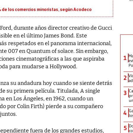
5% de los comercios minoristas, según Acodeco
ord, durante años director creativo de Gucci
isible en el último James Bond. Este
ás respetados en el panorama internacional,
ente 007 en Quantum of solace. Sin embargo,
Ma
1
aciones cinematográficas a las que aspiraba
ev
Po
oda para mudarse a Hollywood.
Ví
2
ad
enza su andadura hoy cuando se siente detrás
e su primera película. Titulada, A single
Ca
3
pr
a en Los Ángeles, en 1962, cuando un
un
ado por Colin Firth) pierde a su compañero
Ga
4
juntos.
lo
Do
5
dependiente fuera de los grandes estudios,
co