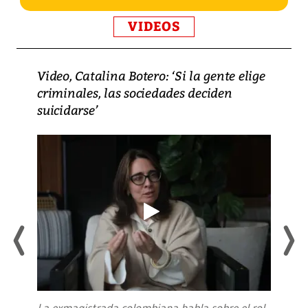
VIDEOS
Video, Catalina Botero: ‘Si la gente elige
criminales, las sociedades deciden
suicidarse’
La exmagistrada colombiana habla sobre el rol