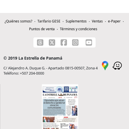
¿Quiénes somos?
Tarifario GESE
Suplementos
Ventas
e-Paper
Puntos de venta
Términos y condiciones
© 2019 La Estrella de Panamá
C/ Alejandro A. Duque G. - Apartado 0815-00507, Zona 4
Teléfono: +507 204-0000