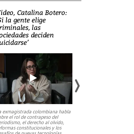
ideo, Catalina Botero:
Video: Lula la
Si la gente elige
candidatura 
riminales, las
promesas de i
ociedades deciden
en defensa, ed
uicidarse’
tierras raras
a exmagistrada colombiana habla
Entre recuerdos y es
obre el rol de contrapeso del
referencias hacia sus
eriodismo, el derecho al olvido,
presidente de Brasil,
eformas constitucionales y los
da Silva, oficializó 
esafíos de nuevas tecnologías
...
candidatura
...