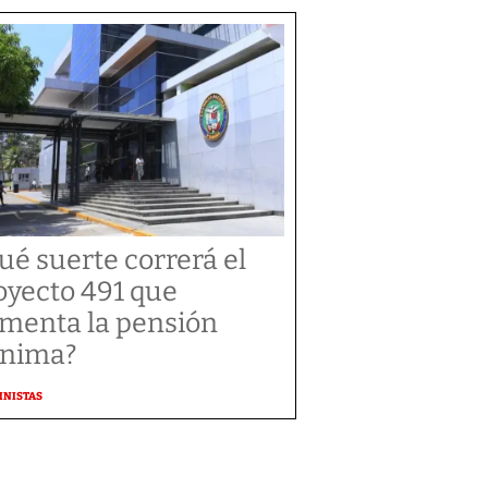
ué suerte correrá el
oyecto 491 que
menta la pensión
nima?
MNISTAS