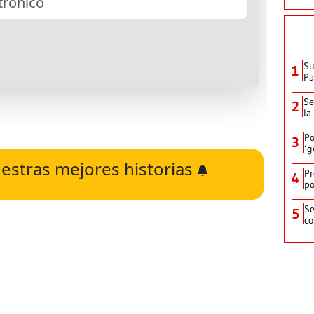
Su
1
P
Se
2
la
Po
3
‘g
estras mejores historias
Pr
4
po
Se
5
co