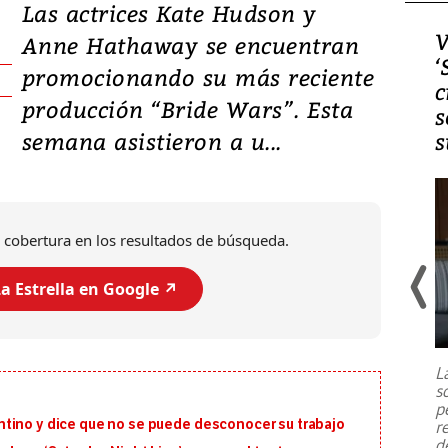
Las actrices Kate Hudson y
Video, Japón: Terremoto
V
Anne Hathaway se encuentran
deja heridos y graves
‘
promocionando su más reciente
daños en Kumamoto
c
producción “Bride Wars”. Esta
s
semana asistieron a u...
s
 cobertura en los resultados de búsqueda.
a Estrella en Google ↗️
Un fuerte terremoto de magnitud
7,1 se registró este martes 28 de
julio en la prefectura de Kumamoto,
L
al sur de Japón, provocando una
s
emergencia de gran
...
p
tino y dice que no se puede desconocer su trabajo
r
d