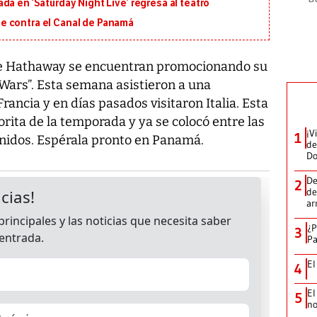
a en ‘Saturday Night Live’ regresa al teatro
e contra el Canal de Panamá
ne Hathaway se encuentran promocionando su
Wars”. Esta semana asistieron a una
rancia y en días pasados visitaron Italia. Esta
rita de la temporada y ya se colocó entre las
¡V
1
Unidos. Espérala pronto en Panamá.
de
D
De
2
de
ar
¿P
3
Pa
El
4
El
5
no