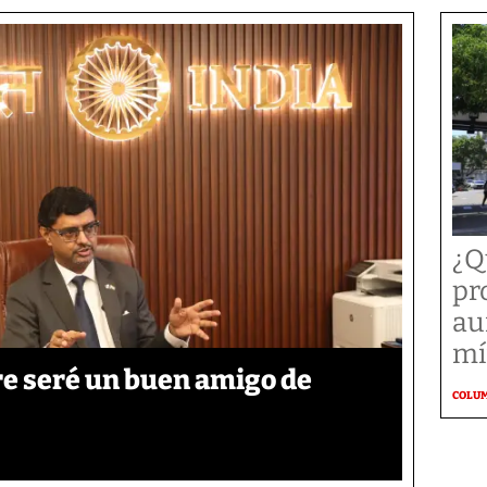
¿Q
pr
au
mí
re seré un buen amigo de
COLU