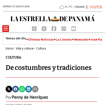
VIERNES 07 AGOSTO 2026
31.7°C | PANAMÁ
Últimas Noticias
La Llorona
Venezuela
José Raúl
Inicio
>
Vida y cultura
>
Cultura
CULTURA
De costumbres y tradiciones
Por
Penny de Henríquez