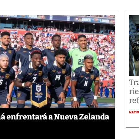
Tr
ri
re
NACI
á enfrentará a Nueva Zelanda