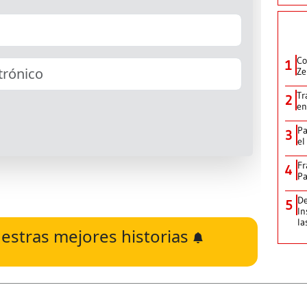
Co
1
Ze
Tr
2
en
Pa
3
el
Fr
4
Pa
De
5
In
la
estras mejores historias