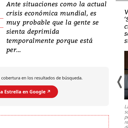
Ante situaciones como la actual
Video, Japón: Terremoto
V
crisis económica mundial, es
deja heridos y graves
‘
muy probable que la gente se
daños en Kumamoto
c
sienta deprimida
s
temporalmente porque está
s
per...
 cobertura en los resultados de búsqueda.
a Estrella en Google ↗️
Un fuerte terremoto de magnitud
7,1 se registró este martes 28 de
julio en la prefectura de Kumamoto,
L
al sur de Japón, provocando una
s
emergencia de gran
...
p
r
d