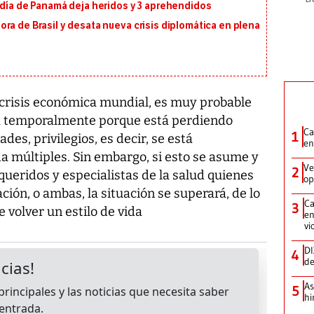
ldía de Panamá deja heridos y 3 aprehendidos
ra de Brasil y desata nueva crisis diplomática en plena
 crisis económica mundial, es muy probable
da temporalmente porque está perdiendo
Ca
1
es, privilegios, es decir, se está
en
a múltiples. Sin embargo, si esto se asume y
Ve
2
queridos y especialistas de la salud quienes
op
ción, o ambas, la situación se superará, de lo
Ca
3
 volver un estilo de vida
en
vi
DI
4
de
As
5
hi