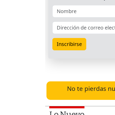
No te pierdas nu
Lo Nuevo