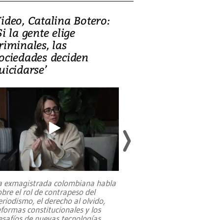
ideo, Catalina Botero:
Video: Lula la
Si la gente elige
candidatura 
riminales, las
promesas de i
ociedades deciden
en defensa, ed
uicidarse’
tierras raras
a exmagistrada colombiana habla
Entre recuerdos y es
obre el rol de contrapeso del
referencias hacia sus
eriodismo, el derecho al olvido,
presidente de Brasil,
eformas constitucionales y los
da Silva, oficializó 
esafíos de nuevas tecnologías
...
candidatura
...