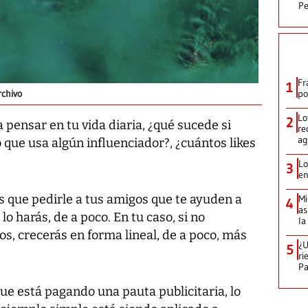
Pe
Fr
1
po
rchivo
Lo
2
a pensar en tu vida diaria, ¿qué sucede si
re
ag
o que usa algún influenciador?, ¿cuántos likes
Lo
3
en
ás que pedirle a tus amigos que te ayuden a
Mi
4
as
lo harás, de a poco. En tu caso, si no
la
s, crecerás en forma lineal, de a poco, más
¿U
5
ri
P
que está pagando una pauta publicitaria, lo