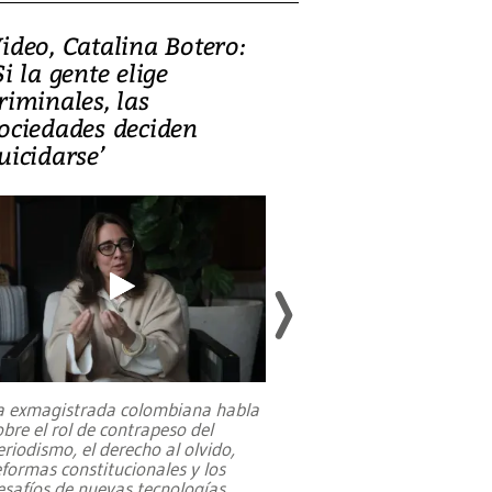
ideo, Catalina Botero:
Video: Lula la
Si la gente elige
candidatura 
riminales, las
promesas de i
ociedades deciden
en defensa, ed
uicidarse’
tierras raras
a exmagistrada colombiana habla
Entre recuerdos y es
obre el rol de contrapeso del
referencias hacia sus
eriodismo, el derecho al olvido,
presidente de Brasil,
eformas constitucionales y los
da Silva, oficializó 
esafíos de nuevas tecnologías
...
candidatura
...