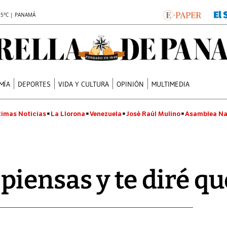
.5°C | PANAMÁ
MÍA
DEPORTES
VIDA Y CULTURA
OPINIÓN
MULTIMEDIA
timas Noticias
La Llorona
Venezuela
José Raúl Mulino
Asamblea Na
iensas y te diré que