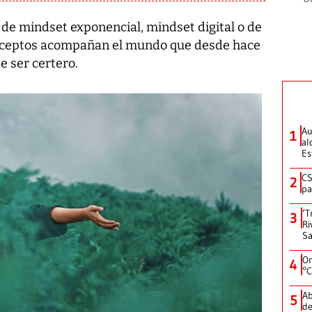
 de mindset exponencial, mindset digital o de
onceptos acompañan el mundo que desde hace
e ser certero.
Au
1
al
Es
CS
2
pa
‘T
3
Ri
Sa
On
4
°C
Ab
5
de