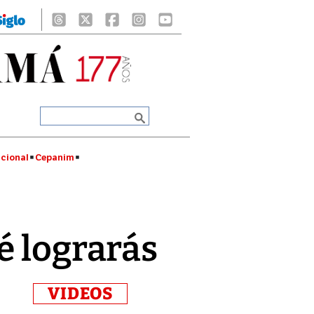
cional
Cepanim
́ lograrás
VIDEOS