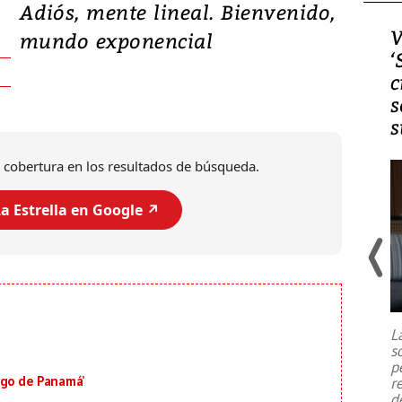
Adiós, mente lineal. Bienvenido,
Video, Japón: Terremoto
V
mundo exponencial
deja heridos y graves
‘
daños en Kumamoto
c
s
s
 cobertura en los resultados de búsqueda.
a Estrella en Google ↗️
Un fuerte terremoto de magnitud
7,1 se registró este martes 28 de
julio en la prefectura de Kumamoto,
L
al sur de Japón, provocando una
s
emergencia de gran
...
p
r
igo de Panamá’
d