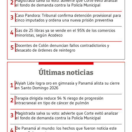
Magistrada salva su voto: advierte que Corte evitó analizar
2
el fondo de demanda contra la Policía Municipal
Caso Pandora: Tribunal confirma detención provisional para
3
cinco imputados y ordena una nueva prisión preventiva
Gas de 25 libras ya se vende en el 95% de los comercios
4
minoristas, según Acodeco
Docentes de Colón denuncian fallos contradictorios y
5
desacato de órdenes de reintegro
Últimas noticias
Alyiah Lide logra oro en gimnasia y Panamá alista su cierre
1
en Santo Domingo 2026
Terapia dirigida reduce 94 % riesgo de progresión
2
intracraneal en tipo de cáncer de pulmón
Magistrada salva su voto: advierte que Corte evitó analizar
3
el fondo de demanda contra la Policía Municipal
De Panamá al mundo: los hechos que fueron noticia este
4