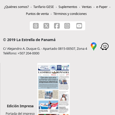
¿Quiénes somos?
Tarifario GESE
Suplementos
Ventas
e-Paper
Puntos de venta
Términos y condiciones
© 2019 La Estrella de Panamá
C/ Alejandro A. Duque G. - Apartado 0815-00507, Zona 4
Teléfono: +507 204-0000
Edición Impresa
Portada del impreso