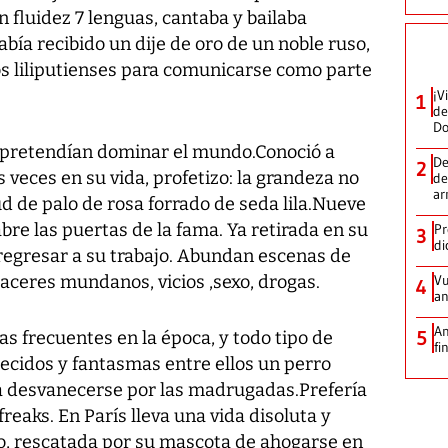
 fluidez 7 lenguas, cantaba y bailaba
ía recibido un dije de oro de un noble ruso,
os liliputienses para comunicarse como parte
¡V
1
de
D
e pretendían dominar el mundo.Conoció a
De
2
s veces en su vida, profetizo: la grandeza no
de
ar
d de palo de rosa forrado de seda lila.Nueve
re las puertas de la fama. Ya retirada en su
Pr
3
di
 regresar a su trabajo. Abundan escenas de
aceres mundanos, vicios ,sexo, drogas.
Vu
4
an
An
5
as frecuentes en la época, y todo tipo de
fi
cidos y fantasmas entre ellos un perro
a desvanecerse por las madrugadas.Prefería
eaks. En París lleva una vida disoluta y
o, rescatada por su mascota de ahogarse en