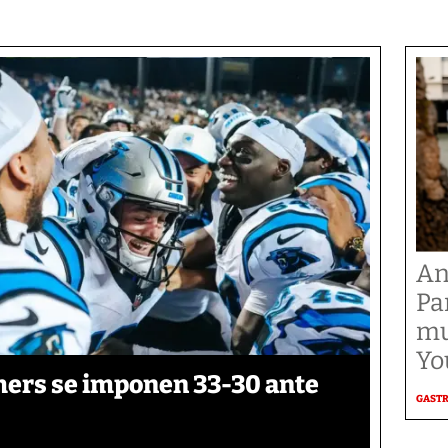
An
Pa
mu
Yo
thers se imponen 33-30 ante
GAST