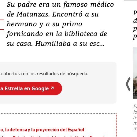
Su padre era un famoso médico
Video: Lula lanza su
P
de Matanzas. Encontró a su
candidatura con
d
hermano y a su primo
promesas de inversión
p
fornicando en la biblioteca de
en defensa, educación y
p
su casa. Humillaba a su esc...
tierras raras
 cobertura en los resultados de búsqueda.
a Estrella en Google ↗️
E
l
Entre recuerdos y escuetas
a
referencias hacia sus adversarios, el
m
presidente de Brasil, Luiz Inácio Lula
m
io, la defensa y la proyección del Español
da Silva, oficializó este domingo su
candidatura
...