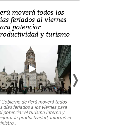
erú moverá todos los
Video, Catalin
ías feriados al viernes
‘Si la gente el
ara potenciar
criminales, la
roductividad y turismo
sociedades de
suicidarse’
l Gobierno de Perú moverá todos
os días feriados a los viernes para
La exmagistrada co
sí potenciar el turismo interno y
sobre el rol de contr
ejorar la productividad, informó el
periodismo, el derech
inistro
...
reformas constitucio
desafíos de nuevas t