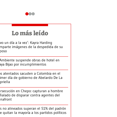
Lo más leído
ivo un día a la vez’: Kayra Harding
mparte imágenes de la despedida de su
poso
Ambiente suspende obras de hotel en
aya Bijao por incumplimientos
s atentados sacuden a Colombia en el
imer día de gobierno de Abelardo De La
priella
rsecución en Chepo: capturan a hombre
ñalado de disparar contra agentes del
nafront
s no alineados superan el 51% del padrón
le quitan la mayoría a los partidos políticos