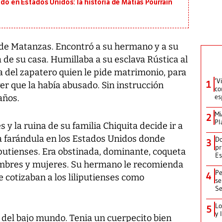
ido en Estados Unidos: la historia de Matías Pourrain
de Matanzas. Encontró a su hermano y a su
 de su casa. Humillaba a su esclava Rústica al
 del zapatero quien le pide matrimonio, para
‘V
1
ver que la había abusado. Sin instrucción
co
es
años.
Mi
2
Pl
y la ruina de su familia Chiquita decide ir a
a farándula en los Estados Unidos donde
Do
3
pr
liputienses. Era obstinada, dominante, coqueta
Es
hombres y mujeres. Su hermano le recomienda
Pe
4
 cotizaban a los liliputienses como
se
Se
Lo
5
y 
del bajo mundo. Tenia un cuerpecito bien