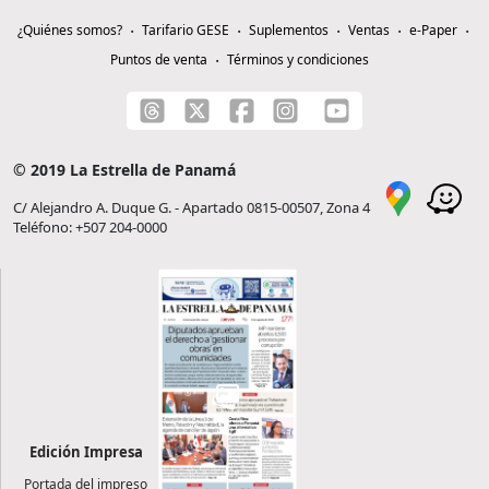
¿Quiénes somos?
Tarifario GESE
Suplementos
Ventas
e-Paper
Puntos de venta
Términos y condiciones
© 2019 La Estrella de Panamá
C/ Alejandro A. Duque G. - Apartado 0815-00507, Zona 4
Teléfono: +507 204-0000
Edición Impresa
Portada del impreso