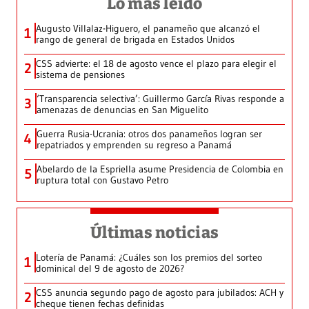
Lo más leído
Augusto Villalaz-Higuero, el panameño que alcanzó el
1
rango de general de brigada en Estados Unidos
CSS advierte: el 18 de agosto vence el plazo para elegir el
2
sistema de pensiones
‘Transparencia selectiva’: Guillermo García Rivas responde a
3
amenazas de denuncias en San Miguelito
Guerra Rusia-Ucrania: otros dos panameños logran ser
4
repatriados y emprenden su regreso a Panamá
Abelardo de la Espriella asume Presidencia de Colombia en
5
ruptura total con Gustavo Petro
Últimas noticias
Lotería de Panamá: ¿Cuáles son los premios del sorteo
1
dominical del 9 de agosto de 2026?
CSS anuncia segundo pago de agosto para jubilados: ACH y
2
cheque tienen fechas definidas