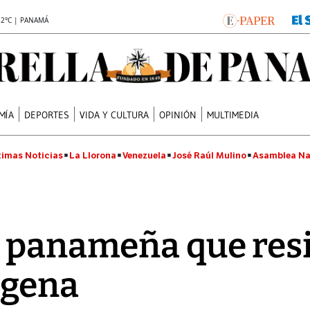
.2°C | PANAMÁ
MÍA
DEPORTES
VIDA Y CULTURA
OPINIÓN
MULTIMEDIA
timas Noticias
La Llorona
Venezuela
José Raúl Mulino
Asamblea Na
 panameña que resi
ígena