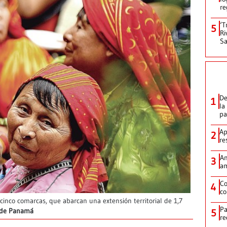
re
‘T
5
Ri
Sa
De
1
la
p
Ap
2
re
Am
3
am
Co
4
co
cinco comarcas, que abarcan una extensión territorial de 1,7
Pa
5
a de Panamá
re