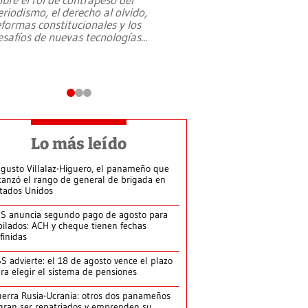
eriodismo, el derecho al olvido,
presidente de Brasil,
eformas constitucionales y los
da Silva, oficializó 
esafíos de nuevas tecnologías
...
candidatura
...
Lo más leído
gusto Villalaz-Higuero, el panameño que
canzó el rango de general de brigada en
tados Unidos
S anuncia segundo pago de agosto para
bilados: ACH y cheque tienen fechas
finidas
S advierte: el 18 de agosto vence el plazo
ra elegir el sistema de pensiones
erra Rusia-Ucrania: otros dos panameños
gran ser repatriados y emprenden su