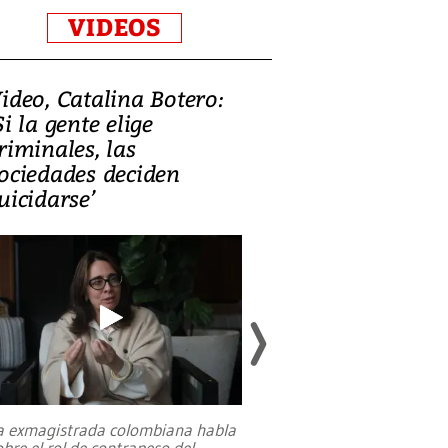
VIDEOS
ideo, Catalina Botero:
Video: Lula la
Si la gente elige
candidatura 
riminales, las
promesas de i
ociedades deciden
en defensa, ed
uicidarse’
tierras raras
a exmagistrada colombiana habla
Entre recuerdos y es
obre el rol de contrapeso del
referencias hacia sus