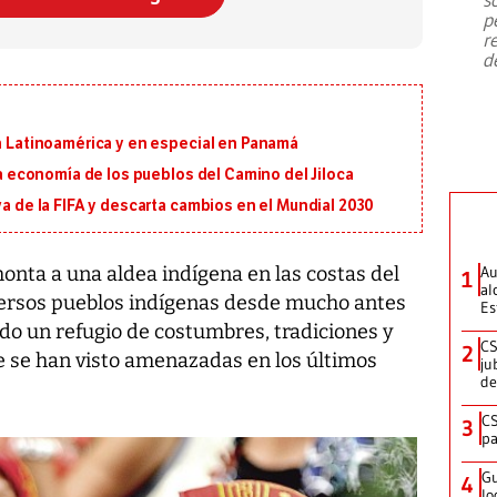
emergencia de gran
...
p
r
d
en Latinoamérica y en especial en Panamá
 la economía de los pueblos del Camino del Jiloca
va de la FIFA y descarta cambios en el Mundial 2030
onta a una aldea indígena en las costas del
Au
1
al
versos pueblos indígenas desde mucho antes
Es
ndo un refugio de costumbres, tradiciones y
CS
2
e se han visto amenazadas en los últimos
ju
de
CS
3
pa
Gu
4
lo