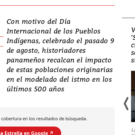
Con motivo del Día
Video, Japón: Terremoto
V
Internacional de los Pueblos
deja heridos y graves
‘
Indígenas, celebrado el pasado 9
daños en Kumamoto
c
de agosto, historiadores
s
panameños recalcan el impacto
s
de estas poblaciones originarias
en el modelado del istmo en los
últimos 500 años
Un fuerte terremoto de magnitud
 cobertura en los resultados de búsqueda.
7,1 se registró este martes 28 de
julio en la prefectura de Kumamoto,
L
al sur de Japón, provocando una
a Estrella en Google ↗️
s