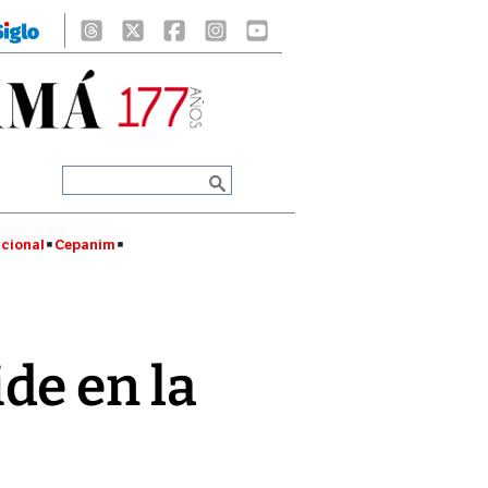
cional
Cepanim
de en la