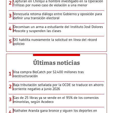
Capturan en Chiriquí a hombre investigado en la Operación
2
Trillizas por nuevo caso de violación a una menor
Venezuela retoma diálogo entre Gobierno y oposición para
3
definir una transición electoral
Decomisan un arma a estudiante del Instituto José Dolores
4
Moscote y suspenden las clases
DIJ habilita nuevamente la solicitud en línea del récord
5
policivo
Últimas noticias
Visa compra BioCatch por $2.400 millones tras
1
reestructuración
Baja tributación señalada por la OCDE se traduce en ahorro
2
corriente negativo a junio 2026
Gas de 25 libras ya se vende en el 95% de los comercios
3
minoristas, según Acodeco
Nathalee Aranda gana bronce y siguen los deportes en
4