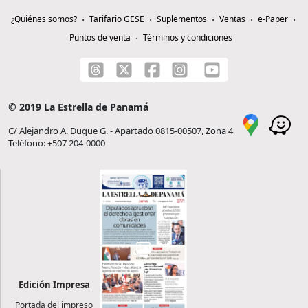
¿Quiénes somos?
Tarifario GESE
Suplementos
Ventas
e-Paper
Puntos de venta
Términos y condiciones
© 2019 La Estrella de Panamá
C/ Alejandro A. Duque G. - Apartado 0815-00507, Zona 4
Teléfono: +507 204-0000
Edición Impresa
Portada del impreso