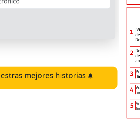
¡V
1
de
D
De
2
de
ar
Pr
estras mejores historias
3
di
Vu
4
an
An
5
fi