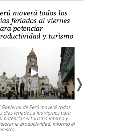
erú moverá todos los
Video, Catalin
ías feriados al viernes
‘Si la gente el
ara potenciar
criminales, la
roductividad y turismo
sociedades de
suicidarse’
l Gobierno de Perú moverá todos
os días feriados a los viernes para
La exmagistrada co
sí potenciar el turismo interno y
sobre el rol de contr
ejorar la productividad, informó el
periodismo, el derech
inistro
...
reformas constitucio
desafíos de nuevas t