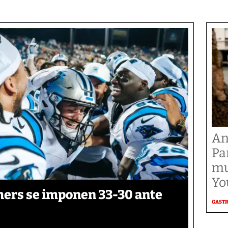
An
Pa
mu
Yo
thers se imponen 33-30 ante
GAST