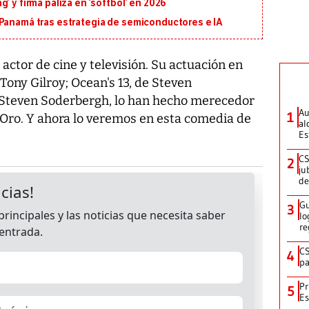
’ y firma paliza en ‘softbol’ en 2026
 Panamá tras estrategia de semiconductores e IA
ctor de cine y televisión. Su actuación en
Tony Gilroy; Ocean's 13, de Steven
 Steven Soderbergh, lo han hecho merecedor
Au
1
 Oro. Y ahora lo veremos en esta comedia de
al
Es
CS
2
ju
de
Gu
3
lo
re
CS
4
pa
Pr
5
Es