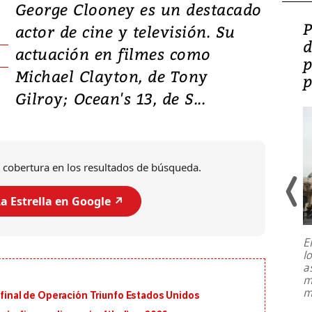
George Clooney es un destacado
Video: Lula lanza su
P
actor de cine y televisión. Su
candidatura con
d
actuación en filmes como
promesas de inversión
p
Michael Clayton, de Tony
en defensa, educación y
p
Gilroy; Ocean's 13, de S...
tierras raras
 cobertura en los resultados de búsqueda.
a Estrella en Google ↗️
E
l
Entre recuerdos y escuetas
a
referencias hacia sus adversarios, el
m
presidente de Brasil, Luiz Inácio Lula
m
n final de Operación Triunfo Estados Unidos
da Silva, oficializó este domingo su
candidatura
...