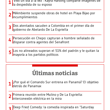
‘Vivo un día a la vez’: Kayra Harding comparte imágenes de
1
la despedida de su esposo
MiAmbiente suspende obras de hotel en Playa Bijao por
2
incumplimientos
Dos atentados sacuden a Colombia en el primer día de
3
gobierno de Abelardo De La Espriella
Persecución en Chepo: capturan a hombre señalado de
4
disparar contra agentes del Senafront
Los no alineados superan el 51% del padrón y le quitan la
5
mayoría a los partidos políticos
Últimas noticias
¿Por qué el Comando Sur entrena en Panamá? El objetivo
1
detrás de Panamax
Primera reunión entre Mulino y De La Espriella:
2
interconexión eléctrica en la mira
Deep Fried Comedy: la comedia inspirada en ‘Saturday
3