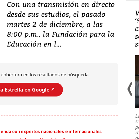
Con una transmisión en directo
Video, Japón: Terremoto
V
desde sus estudios, el pasado
deja heridos y graves
‘
martes 2 de diciembre, a las
daños en Kumamoto
c
8:00 p.m., la Fundación para la
s
Educación en l...
s
 cobertura en los resultados de búsqueda.
a Estrella en Google ↗️
Un fuerte terremoto de magnitud
7,1 se registró este martes 28 de
julio en la prefectura de Kumamoto,
L
al sur de Japón, provocando una
s
emergencia de gran
...
p
genda con expertos nacionales e internacionales
r
d