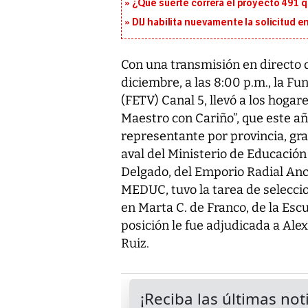
¿Qué suerte correrá el proyecto 491 
DIJ habilita nuevamente la solicitud en
Con una transmisión en directo 
diciembre, a las 8:00 p.m., la Fu
(FETV) Canal 5, llevó a los hoga
Maestro con Cariño”, que este añ
representante por provincia, gra
aval del Ministerio de Educació
Delgado, del Emporio Radial Ancó
MEDUC, tuvo la tarea de seleccio
en Marta C. de Franco, de la Esc
posición le fue adjudicada a Ale
Ruiz.