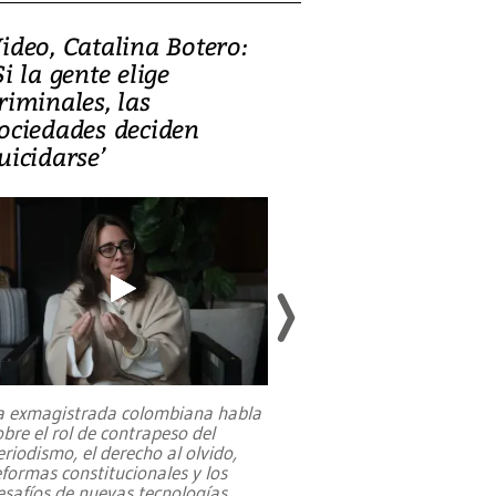
ideo, Catalina Botero:
Video: Lula la
Si la gente elige
candidatura 
riminales, las
promesas de i
ociedades deciden
en defensa, ed
uicidarse’
tierras raras
a exmagistrada colombiana habla
Entre recuerdos y es
obre el rol de contrapeso del
referencias hacia sus
eriodismo, el derecho al olvido,
presidente de Brasil,
eformas constitucionales y los
da Silva, oficializó 
esafíos de nuevas tecnologías
...
candidatura
...