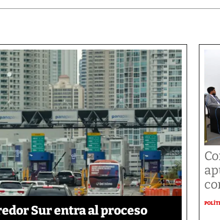
Co
ap
co
POLÍT
edor Sur entra al proceso