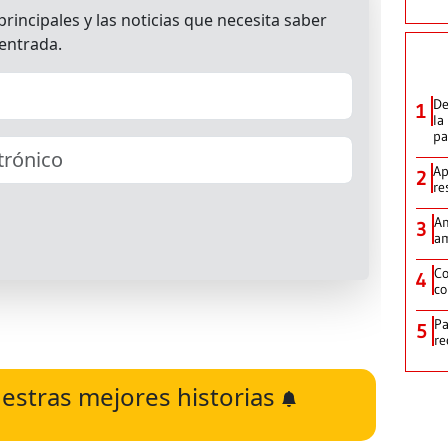
De
1
la
p
Ap
2
re
Am
3
am
Co
4
co
Pa
5
re
estras mejores historias