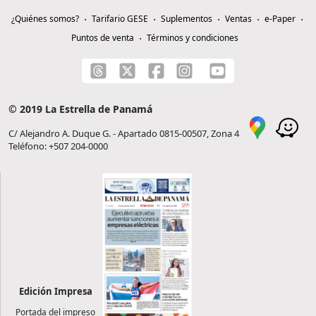
¿Quiénes somos?
Tarifario GESE
Suplementos
Ventas
e-Paper
Puntos de venta
Términos y condiciones
© 2019 La Estrella de Panamá
C/ Alejandro A. Duque G. - Apartado 0815-00507, Zona 4
Teléfono: +507 204-0000
Edición Impresa
Portada del impreso