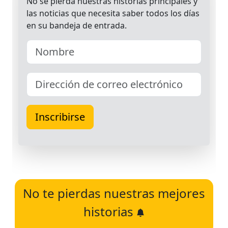
No te pierdas nuestras mejores
historias