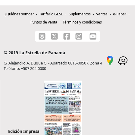
¿Quiénes somos?
Tarifario GESE
Suplementos
Ventas
e-Paper
Puntos de venta
Términos y condiciones
© 2019 La Estrella de Panamá
C/ Alejandro A. Duque G. - Apartado 0815-00507, Zona 4
Teléfono: +507 204-0000
Edición Impresa