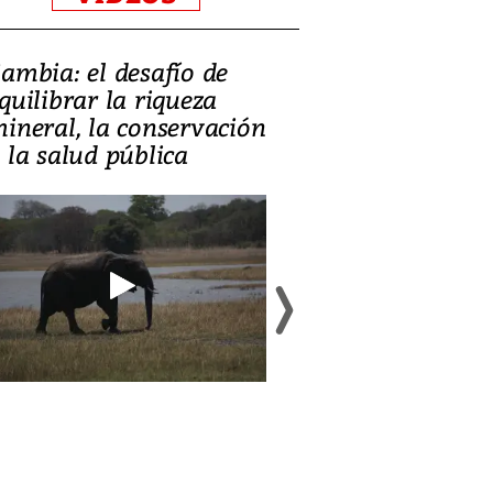
ambia: el desafío de
¿Es la ‘zambia
quilibrar la riqueza
el modelo qu
ineral, la conservación
perdió?
 la salud pública