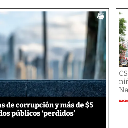
CS
ni
Na
NACI
s de corrupción y más de $5
dos públicos ‘perdidos’