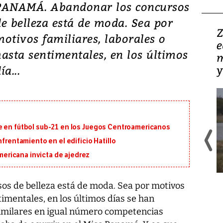
PANAMÁ. Abandonar los concursos
de belleza está de moda. Sea por
Video: Zambia y
Z
motivos familiares, laborales o
Panamá, las dos caras
e
hasta sentimentales, en los últimos
de una realidad minera
m
y
ía...
e en fútbol sub-21 en los Juegos Centroamericanos
nfrentamiento en el edificio Hatillo
ricana invicta de ajedrez
La minería, por naturaleza, es una
operación profundamente
s de belleza está de moda. Sea por motivos
influenciada por su entorno
timentales, en los últimos días se han
geográfico y las características del
yacimiento.
similares en igual número competencias