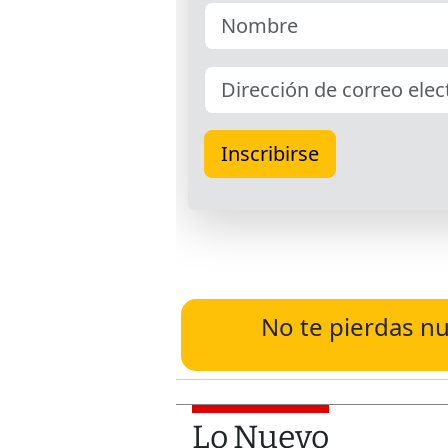
No te pierdas nu
Lo Nuevo