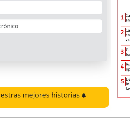
Ca
1
en
Ca
2
en
vi
Ga
3
lo
Ve
4
op
De
5
In
la
estras mejores historias