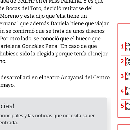
aba de ocurrir en el Miss Panamá. Y es que
 Bocas del Toro, decidió retirarse del
oreno y esta dijo que ‘ella tiene un
uana’, que además Daniela ‘tiene que viajar
én se confirmó que se trata de unos diseños
Por otro lado, se conoció que el hueco que
CS
arielena González Pena. ‘En caso de que
1
Na
hubiese sido la elegida porque tenía el mejor
Pa
2
no.
$5
Ca
3
 desarrollará en el teatro Anayansi del Centro
me
 mayo.
De
4
de
As
5
lo