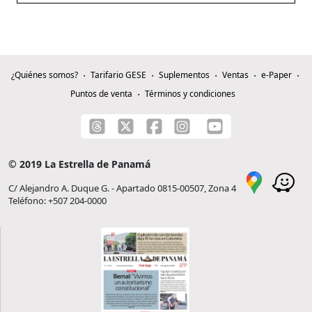
¿Quiénes somos?
Tarifario GESE
Suplementos
Ventas
e-Paper
Puntos de venta
Términos y condiciones
© 2019 La Estrella de Panamá
C/ Alejandro A. Duque G. - Apartado 0815-00507, Zona 4
Teléfono: +507 204-0000