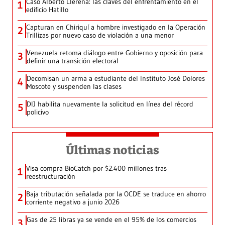
Caso Alberto Llerena: las claves del enfrentamiento en el
1
edificio Hatillo
Capturan en Chiriquí a hombre investigado en la Operación
2
Trillizas por nuevo caso de violación a una menor
Venezuela retoma diálogo entre Gobierno y oposición para
3
definir una transición electoral
Decomisan un arma a estudiante del Instituto José Dolores
4
Moscote y suspenden las clases
DIJ habilita nuevamente la solicitud en línea del récord
5
policivo
Últimas noticias
Visa compra BioCatch por $2.400 millones tras
1
reestructuración
Baja tributación señalada por la OCDE se traduce en ahorro
2
corriente negativo a junio 2026
Gas de 25 libras ya se vende en el 95% de los comercios
3