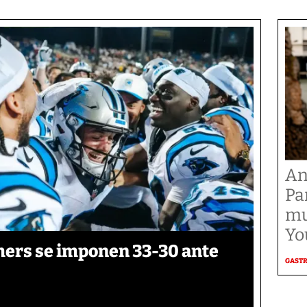
An
Pa
mu
Yo
thers se imponen 33-30 ante
GAST