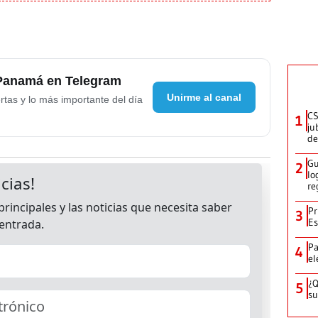
 Panamá en Telegram
Unirme al canal
rtas y lo más importante del día
CS
1
ju
de
Gu
2
lo
re
Pr
3
Es
Pa
4
el
¿Q
5
su