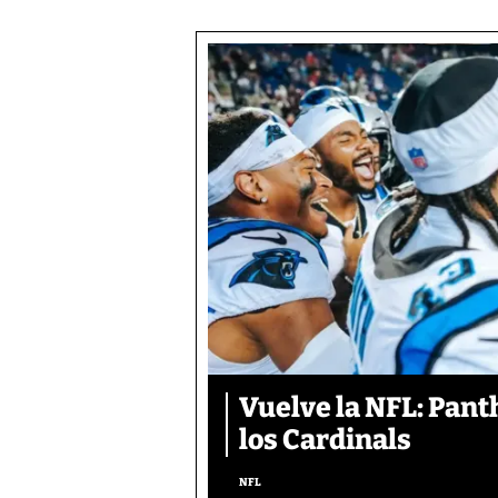
Vuelve la NFL: Pan
los Cardinals
NFL