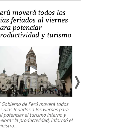
erú moverá todos los
Video, Catalin
ías feriados al viernes
‘Si la gente el
ara potenciar
criminales, la
roductividad y turismo
sociedades de
suicidarse’
l Gobierno de Perú moverá todos
os días feriados a los viernes para
La exmagistrada co
sí potenciar el turismo interno y
sobre el rol de contr
ejorar la productividad, informó el
periodismo, el derech
inistro
...
reformas constitucio
desafíos de nuevas t