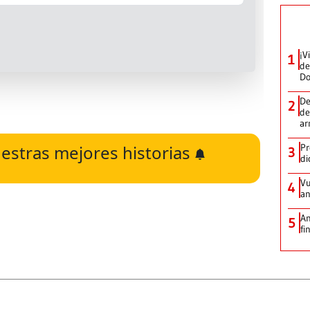
¡V
1
de
D
De
2
de
ar
estras mejores historias
Pr
3
di
Vu
4
an
An
5
fi