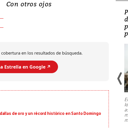
Con otros ojos
Video: Lula lanza su
P
candidatura con
d
promesas de inversión
p
en defensa, educación y
p
tierras raras
 cobertura en los resultados de búsqueda.
a Estrella en Google ↗️
E
l
Entre recuerdos y escuetas
a
referencias hacia sus adversarios, el
dallas de oro y un récord histórico en Santo Domingo
m
presidente de Brasil, Luiz Inácio Lula
m
da Silva, oficializó este domingo su
candidatura
...