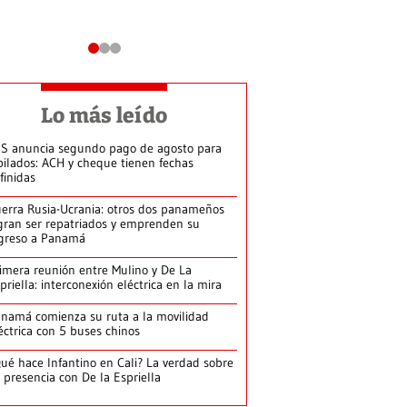
Lo más leído
S anuncia segundo pago de agosto para
bilados: ACH y cheque tienen fechas
finidas
erra Rusia-Ucrania: otros dos panameños
gran ser repatriados y emprenden su
greso a Panamá
imera reunión entre Mulino y De La
priella: interconexión eléctrica en la mira
namá comienza su ruta a la movilidad
éctrica con 5 buses chinos
ué hace Infantino en Cali? La verdad sobre
 presencia con De la Espriella