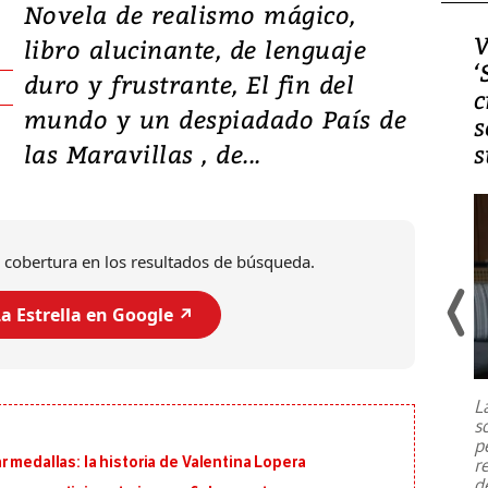
Novela de realismo mágico,
Video, Japón: Terremoto
V
libro alucinante, de lenguaje
deja heridos y graves
‘
duro y frustrante, El fin del
daños en Kumamoto
c
mundo y un despiadado País de
s
las Maravillas , de...
s
 cobertura en los resultados de búsqueda.
a Estrella en Google ↗️
Un fuerte terremoto de magnitud
7,1 se registró este martes 28 de
julio en la prefectura de Kumamoto,
L
al sur de Japón, provocando una
s
emergencia de gran
...
p
 medallas: la historia de Valentina Lopera
r
d