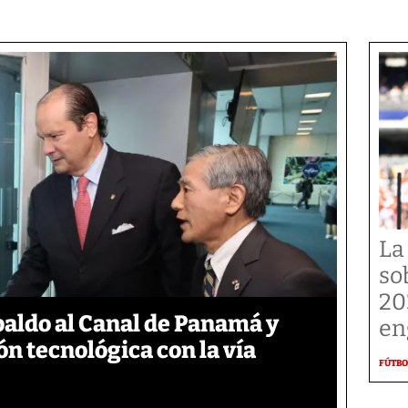
La
so
20
aldo al Canal de Panamá y
en
n tecnológica con la vía
FÚTBO