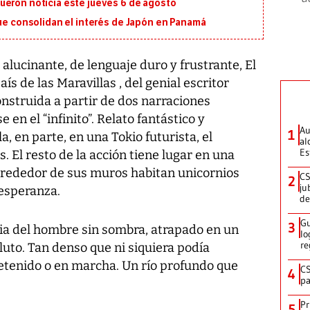
ueron noticia este jueves 6 de agosto
que consolidan el interés de Japón en Panamá
alucinante, de lenguaje duro y frustrante, El
s de las Maravillas , del genial escritor
nstruida a partir de dos narraciones
en el “infinito”. Relato fantástico y
Au
1
, en parte, en una Tokio futurista, el
al
Es
. El resto de la acción tiene lugar en una
lrededor de sus muros habitan unicornios
CS
2
ju
esperanza.
de
Gu
3
ria del hombre sin sombra, atrapado en un
lo
re
luto. Tan denso que ni siquiera podía
detenido o en marcha. Un río profundo que
CS
4
pa
Pr
5