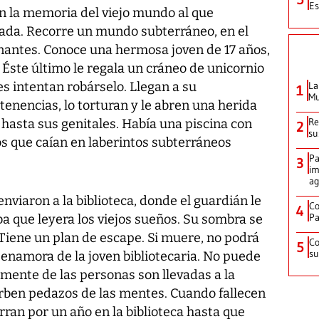
Es
n la memoria del viejo mundo al que
ada. Recorre un mundo subterráneo, en el
nantes. Conoce una hermosa joven de 17 años,
. Éste último le regala un cráneo de unicornio
 intentan robárselo. Llegan a su
La
1
Mu
enencias, lo torturan y le abren una herida
Re
 hasta sus genitales. Había una piscina con
2
su
os que caían en laberintos subterráneos
Pa
3
im
ag
nviaron a la biblioteca, donde el guardián le
Co
4
Pa
ba que leyera los viejos sueños. Su sombra se
. Tiene un plan de escape. Si muere, no podrá
Co
5
su
 enamora de la joven bibliotecaria. No puede
 mente de las personas son llevadas a la
rben pedazos de las mentes. Cuando fallecen
erran por un año en la biblioteca hasta que