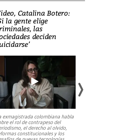
ideo, Catalina Botero:
Video: Lula la
Si la gente elige
candidatura 
riminales, las
promesas de i
ociedades deciden
en defensa, ed
uicidarse’
tierras raras
a exmagistrada colombiana habla
Entre recuerdos y es
obre el rol de contrapeso del
referencias hacia sus
eriodismo, el derecho al olvido,
presidente de Brasil,
eformas constitucionales y los
da Silva, oficializó 
esafíos de nuevas tecnologías
...
candidatura
...