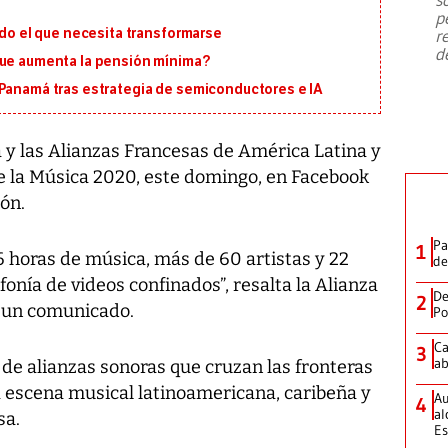
emergencia de gran
...
p
ado el que necesita transformarse
r
d
que aumenta la pensión mínima?
 Panamá tras estrategia de semiconductores e IA
y las Alianzas Francesas de América Latina y
de la Música 2020, este domingo, en Facebook
ión.
Pa
1
“6 horas de música, más de 60 artistas y 22
de
onía de videos confinados”, resalta la Alianza
De
2
 un comunicado.
Po
Ca
3
ab
r de alianzas sonoras que cruzan las fronteras
a escena musical latinoamericana, caribeña y
Au
4
al
sa.
Es