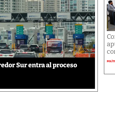
Co
ap
co
POLÍT
edor Sur entra al proceso