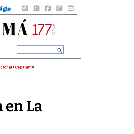
cional
Cepanim
n en La