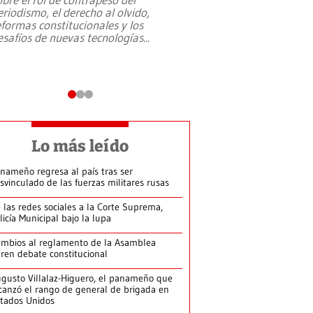
eriodismo, el derecho al olvido,
presidente de Brasil,
eformas constitucionales y los
da Silva, oficializó 
esafíos de nuevas tecnologías
...
candidatura
...
Lo más leído
nameño regresa al país tras ser
svinculado de las fuerzas militares rusas
 las redes sociales a la Corte Suprema,
licía Municipal bajo la lupa
mbios al reglamento de la Asamblea
ren debate constitucional
gusto Villalaz-Higuero, el panameño que
canzó el rango de general de brigada en
tados Unidos