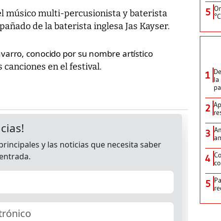
On
5
 músico multi-percusionista y baterista
°C
ñado de la baterista inglesa Jas Kayser.
varro, conocido por su nombre artístico
canciones en el festival.
De
1
la
p
Ap
2
re
Am
3
am
Co
4
co
Pa
5
re