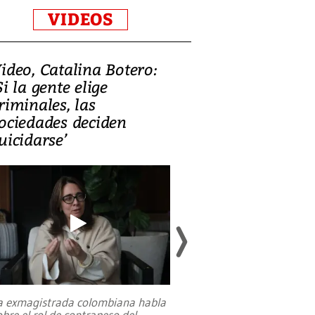
VIDEOS
ideo, Catalina Botero:
Video: Lula la
Si la gente elige
candidatura 
riminales, las
promesas de i
ociedades deciden
en defensa, ed
uicidarse’
tierras raras
a exmagistrada colombiana habla
Entre recuerdos y es
obre el rol de contrapeso del
referencias hacia sus