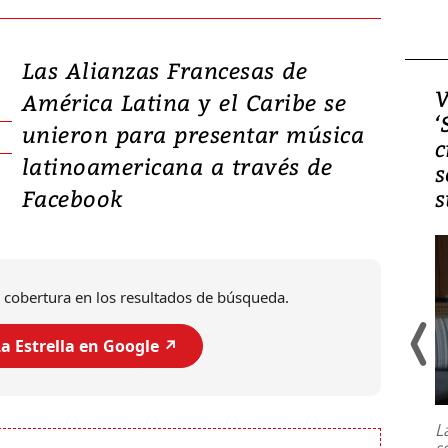
Las Alianzas Francesas de
Video, Japón: Terremoto
V
América Latina y el Caribe se
deja heridos y graves
‘
unieron para presentar música
daños en Kumamoto
c
latinoamericana a través de
s
Facebook
s
 cobertura en los resultados de búsqueda.
a Estrella en Google ↗️
Un fuerte terremoto de magnitud
7,1 se registró este martes 28 de
julio en la prefectura de Kumamoto,
L
al sur de Japón, provocando una
s