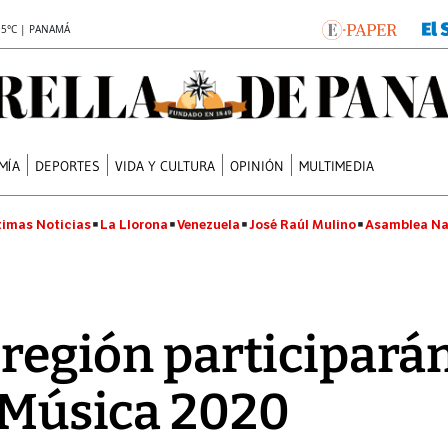
.5°C | PANAMÁ
MÍA
DEPORTES
VIDA Y CULTURA
OPINIÓN
MULTIMEDIA
timas Noticias
La Llorona
Venezuela
José Raúl Mulino
Asamblea Na
a región participará
 Música 2020