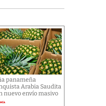
ña panameña
nquista Arabia Saudita
n nuevo envío masivo
OMÍA