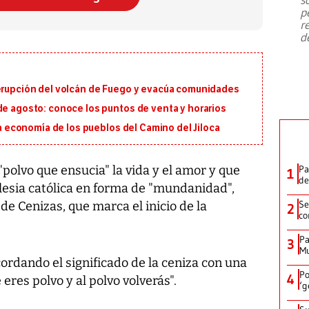
emergencia de gran
...
p
r
d
 erupción del volcán de Fuego y evacúa comunidades
de agosto: conoce los puntos de venta y horarios
 la economía de los pueblos del Camino del Jiloca
"polvo que ensucia" la vida y el amor y que
Pa
1
de
glesia católica en forma de "mundanidad",
Se
de Cenizas, que marca el inicio de la
2
co
Pa
3
Mu
ordando el significado de la ceniza con una
Po
4
eres polvo y al polvo volverás".
‘g