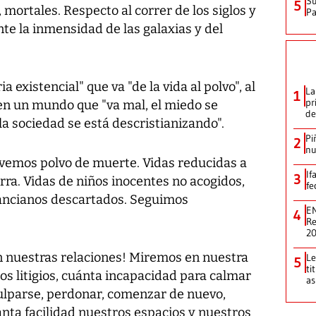
Su
5
, mortales. Respecto al correr de los siglos y
P
nte la inmensidad de las galaxias y del
ia existencial" que va "de la vida al polvo", al
La
1
pr
, en un mundo que "va mal, el miedo se
de
a sociedad se está descristianizando".
Pi
2
nu
vemos polvo de muerte. Vidas reducidas a
If
3
erra. Vidas de niños inocentes no acogidos,
fe
 ancianos descartados. Seguimos
EN
4
Re
2
en nuestras relaciones! Miremos en nuestra
Le
5
ti
tos litigios, cuánta incapacidad para calmar
as
sculparse, perdonar, comenzar de nuevo,
ta facilidad nuestros espacios y nuestros