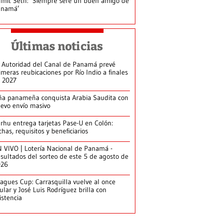
mit Seth: ‘Siempre seré un buen amigo de
anamá’
Últimas noticias
 Autoridad del Canal de Panamá prevé
imeras reubicaciones por Río Indio a finales
 2027
ña panameña conquista Arabia Saudita con
evo envío masivo
arhu entrega tarjetas Pase-U en Colón:
chas, requisitos y beneficiarios
 VIVO | Lotería Nacional de Panamá -
sultados del sorteo de este 5 de agosto de
026
agues Cup: Carrasquilla vuelve al once
tular y José Luis Rodríguez brilla con
istencia