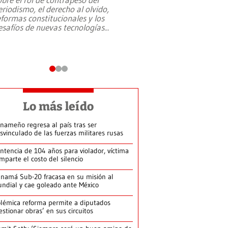
eriodismo, el derecho al olvido,
presidente de Brasil,
eformas constitucionales y los
da Silva, oficializó 
esafíos de nuevas tecnologías
...
candidatura
...
Lo más leído
nameño regresa al país tras ser
svinculado de las fuerzas militares rusas
ntencia de 104 años para violador, víctima
mparte el costo del silencio
namá Sub-20 fracasa en su misión al
ndial y cae goleado ante México
lémica reforma permite a diputados
estionar obras’ en sus circuitos