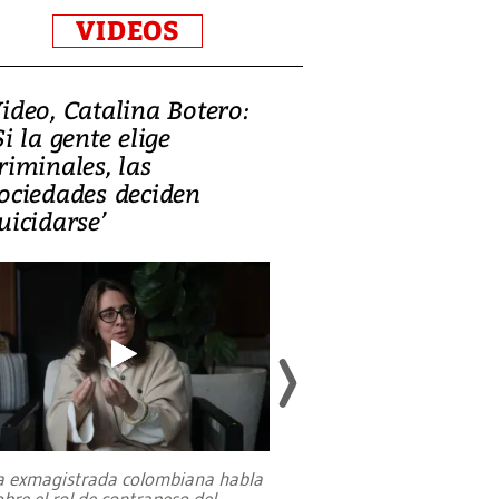
VIDEOS
ideo, Catalina Botero:
Video: Lula la
Si la gente elige
candidatura 
riminales, las
promesas de i
ociedades deciden
en defensa, ed
uicidarse’
tierras raras
a exmagistrada colombiana habla
Entre recuerdos y es
obre el rol de contrapeso del
referencias hacia sus