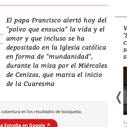
El papa Francisco alertó hoy del
Video, Japón: Terremoto
V
"polvo que ensucia" la vida y el
deja heridos y graves
‘
amor y que incluso se ha
daños en Kumamoto
c
depositado en la Iglesia católica
s
en forma de "mundanidad",
s
durante la misa por el Miércoles
de Cenizas, que marca el inicio
de la Cuaresma
Un fuerte terremoto de magnitud
 cobertura en los resultados de búsqueda.
7,1 se registró este martes 28 de
julio en la prefectura de Kumamoto,
L
al sur de Japón, provocando una
a Estrella en Google ↗️
s