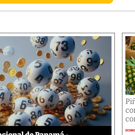
Pi
co
co
ECON