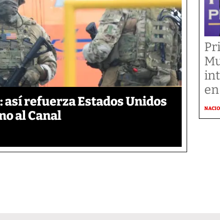
Pr
Mu
in
en
 así refuerza Estados Unidos
NACI
no al Canal