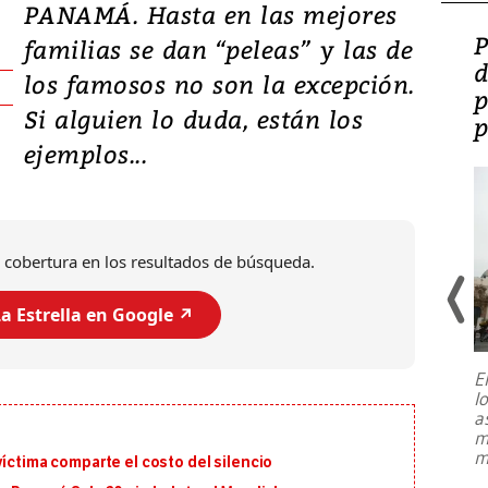
PANAMÁ. Hasta en las mejores
Video: Lula lanza su
P
familias se dan “peleas” y las de
candidatura con
d
los famosos no son la excepción.
promesas de inversión
p
Si alguien lo duda, están los
en defensa, educación y
p
ejemplos...
tierras raras
 cobertura en los resultados de búsqueda.
a Estrella en Google ↗️
E
l
Entre recuerdos y escuetas
a
referencias hacia sus adversarios, el
m
presidente de Brasil, Luiz Inácio Lula
m
víctima comparte el costo del silencio
da Silva, oficializó este domingo su
candidatura
...