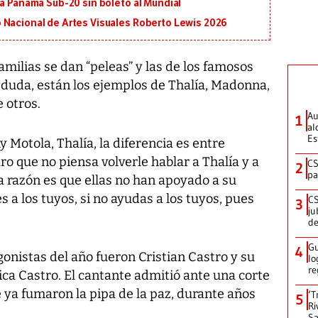
 a Panamá Sub-20 sin boleto al Mundial
 Nacional de Artes Visuales Roberto Lewis 2026
ilias se dan “peleas” y las de los famosos
lo duda, están los ejemplos de Thalía, Madonna,
 otros.
Au
1
al
Es
 Motola, Thalía, la diferencia es entre
o que no piensa volverle hablar a Thalía y a
CS
2
pa
a razón es que ellas no han apoyado a su
es a los tuyos, si no ayudas a los tuyos, pues
CS
3
ju
de
Gu
4
agonistas del año fueron Cristian Castro y su
lo
re
ca Castro. El cantante admitió ante una corte
 ya fumaron la pipa de la paz, durante años
‘T
5
Ri
Sa