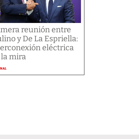
imera reunión entre
lino y De La Espriella:
terconexión eléctrica
 la mira
ONAL