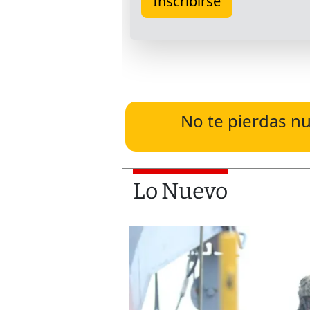
No te pierdas nu
Lo Nuevo