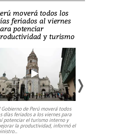
erú moverá todos los
Video, Catalin
ías feriados al viernes
‘Si la gente el
ara potenciar
criminales, la
roductividad y turismo
sociedades de
suicidarse’
l Gobierno de Perú moverá todos
os días feriados a los viernes para
La exmagistrada co
sí potenciar el turismo interno y
sobre el rol de contr
ejorar la productividad, informó el
periodismo, el derech
inistro
...
reformas constitucio
desafíos de nuevas t