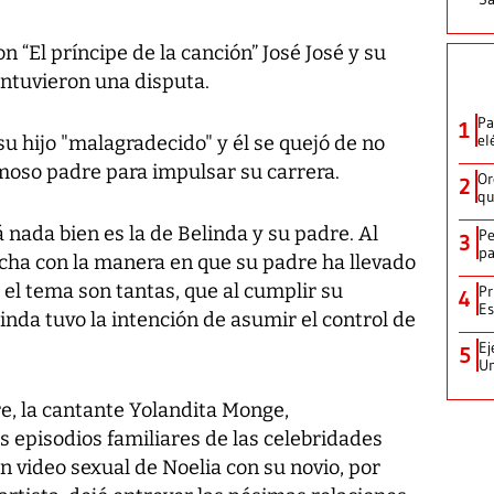
 “El príncipe de la canción” José José y su
antuvieron una disputa.
Pa
1
el
su hijo "malagradecido" y él se quejó de no
amoso padre para impulsar su carrera.
Or
2
qu
 nada bien es la de Belinda y su padre. Al
Pe
3
pa
fecha con la manera en que su padre ha llevado
 el tema son tantas, que al cumplir su
Pr
4
Es
nda tuvo la intención de asumir el control de
Ej
5
Un
e, la cantante Yolandita Monge,
 episodios familiares de las celebridades
un video sexual de Noelia con su novio, por