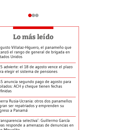
Lo más leído
gusto Villalaz-Higuero, el panameño que
canzó el rango de general de brigada en
tados Unidos
S advierte: el 18 de agosto vence el plazo
ra elegir el sistema de pensiones
S anuncia segundo pago de agosto para
bilados: ACH y cheque tienen fechas
finidas
erra Rusia-Ucrania: otros dos panameños
gran ser repatriados y emprenden su
greso a Panamá
ransparencia selectiva’: Guillermo García
vas responde a amenazas de denuncias en
n Miguelito