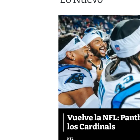
Vuelve la NFL: Pan
los Cardinals
NFL