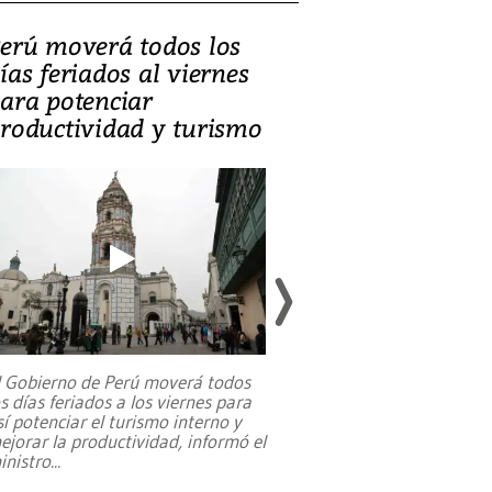
erú moverá todos los
Video, Catalin
ías feriados al viernes
‘Si la gente el
ara potenciar
criminales, la
roductividad y turismo
sociedades de
suicidarse’
l Gobierno de Perú moverá todos
os días feriados a los viernes para
La exmagistrada co
sí potenciar el turismo interno y
sobre el rol de contr
ejorar la productividad, informó el
periodismo, el derech
inistro
...
reformas constitucio
desafíos de nuevas t