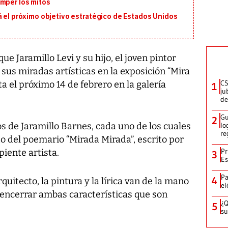
omper los mitos
á el próximo objetivo estratégico de Estados Unidos
 Jaramillo Levi y su hijo, el joven pintor
sus miradas artísticas en la exposición “Mira
CS
a el próximo 14 de febrero en la galería
1
ju
de
Gu
2
s de Jaramillo Barnes, cada uno de los cuales
lo
re
 del poemario “Mirada Mirada”, escrito por
Pr
piente artista.
3
Es
Pa
4
uitecto, la pintura y la lírica van de la mano
el
 encerrar ambas características que son
¿Q
5
su