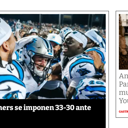
An
Pa
mu
Yo
thers se imponen 33-30 ante
GAST