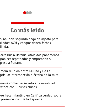
Lo más leído
S anuncia segundo pago de agosto para
bilados: ACH y cheque tienen fechas
finidas
erra Rusia-Ucrania: otros dos panameños
gran ser repatriados y emprenden su
greso a Panamá
imera reunión entre Mulino y De La
priella: interconexión eléctrica en la mira
namá comienza su ruta a la movilidad
éctrica con 5 buses chinos
ué hace Infantino en Cali? La verdad sobre
 presencia con De la Espriella