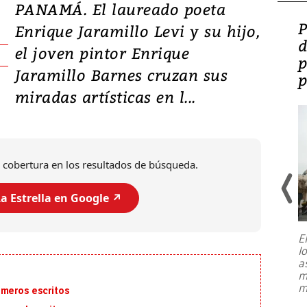
PANAMÁ. El laureado poeta
Video: Lula lanza su
P
Enrique Jaramillo Levi y su hijo,
candidatura con
d
el joven pintor Enrique
promesas de inversión
p
Jaramillo Barnes cruzan sus
en defensa, educación y
p
miradas artísticas en l...
tierras raras
 cobertura en los resultados de búsqueda.
a Estrella en Google ↗️
E
l
Entre recuerdos y escuetas
a
referencias hacia sus adversarios, el
m
presidente de Brasil, Luiz Inácio Lula
m
imeros escritos
da Silva, oficializó este domingo su
candidatura
...