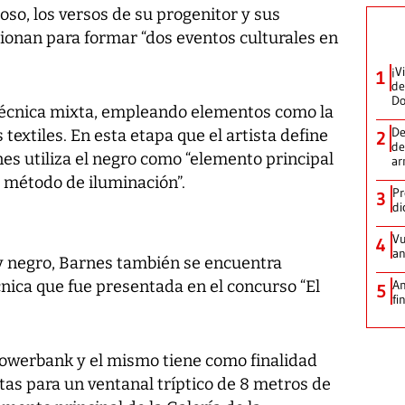
o, los versos de su progenitor y sus
sionan para formar “dos eventos culturales en
¡V
1
de
D
 técnica mixta, empleando elementos como la
De
 textiles. En esta etapa que el artista define
2
de
es utiliza el negro como “elemento principal
ar
 método de iluminación”.
Pr
3
di
Vu
4
an
y negro, Barnes también se encuentra
nica que fue presentada en el concurso “El
An
5
fi
Towerbank y el mismo tiene como finalidad
tas para un ventanal tríptico de 8 metros de