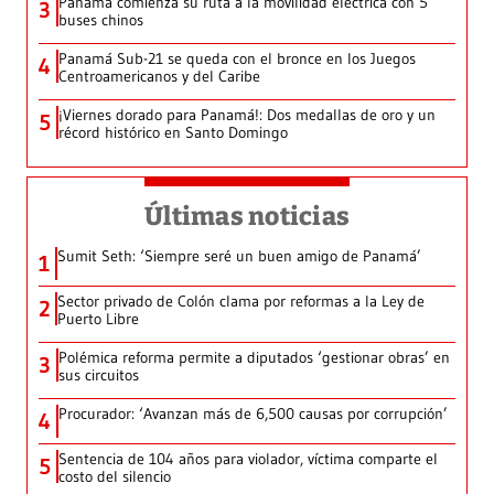
Panamá comienza su ruta a la movilidad eléctrica con 5
3
buses chinos
Panamá Sub-21 se queda con el bronce en los Juegos
4
Centroamericanos y del Caribe
¡Viernes dorado para Panamá!: Dos medallas de oro y un
5
récord histórico en Santo Domingo
Últimas noticias
Sumit Seth: ‘Siempre seré un buen amigo de Panamá’
1
Sector privado de Colón clama por reformas a la Ley de
2
Puerto Libre
Polémica reforma permite a diputados ‘gestionar obras’ en
3
sus circuitos
Procurador: ‘Avanzan más de 6,500 causas por corrupción’
4
Sentencia de 104 años para violador, víctima comparte el
5
costo del silencio