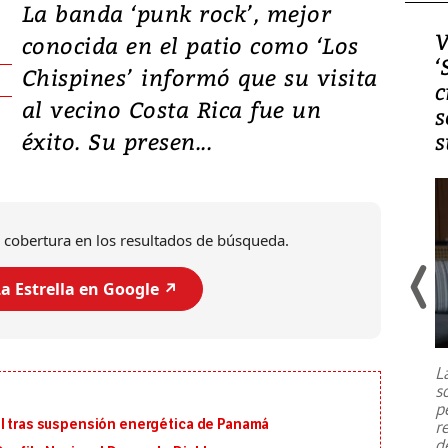
La banda ‘punk rock’, mejor
Video, Japón: Terremoto
V
conocida en el patio como ‘Los
deja heridos y graves
‘
Chispines’ informó que su visita
daños en Kumamoto
c
al vecino Costa Rica fue un
s
éxito. Su presen...
s
 cobertura en los resultados de búsqueda.
a Estrella en Google ↗️
Un fuerte terremoto de magnitud
7,1 se registró este martes 28 de
julio en la prefectura de Kumamoto,
L
al sur de Japón, provocando una
s
emergencia de gran
...
p
al tras suspensión energética de Panamá
r
d