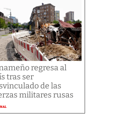
nameño regresa al
ís tras ser
svinculado de las
erzas militares rusas
ONAL