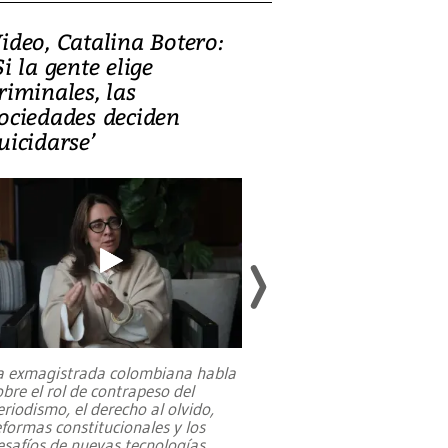
ideo, Catalina Botero:
Video: Lula la
Si la gente elige
candidatura 
riminales, las
promesas de i
ociedades deciden
en defensa, ed
uicidarse’
tierras raras
a exmagistrada colombiana habla
Entre recuerdos y es
obre el rol de contrapeso del
referencias hacia sus
eriodismo, el derecho al olvido,
presidente de Brasil,
eformas constitucionales y los
da Silva, oficializó 
esafíos de nuevas tecnologías
...
candidatura
...