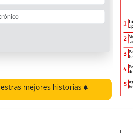
Tr
1
Op
Ah
2
ju
Pa
3
te
Pa
4
de
As
5
estras mejores historias
bo