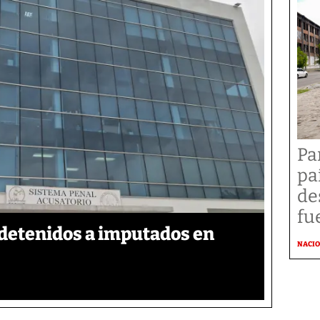
Pa
pa
de
fu
detenidos a imputados en
NACI