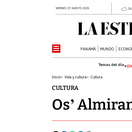
VIERNES 07 AGOSTO 2026
24
PANAMÁ
MUNDO
ECONO
Úl
Inicio
>
Vida y cultura
>
Cultura
CULTURA
Os’ Almiran