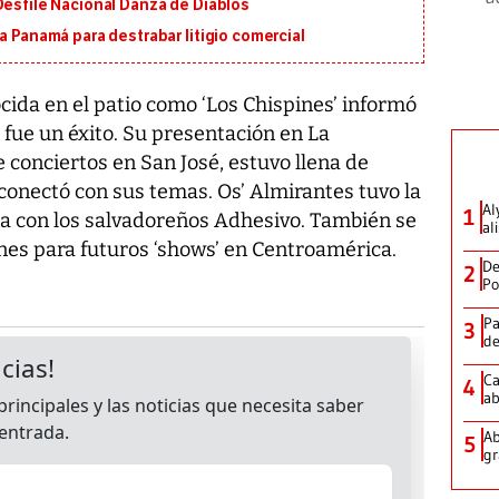
Desfile Nacional Danza de Diablos
a Panamá para destrabar litigio comercial
cida en el patio como ‘Los Chispines’ informó
a fue un éxito. Su presentación en La
e conciertos en San José, estuvo llena de
 conectó con sus temas. Os’ Almirantes tuvo la
Al
1
a con los salvadoreños Adhesivo. También se
al
nes para futuros ‘shows’ en Centroamérica.
De
2
Po
Pa
3
de
Ca
4
ab
Ab
5
gr