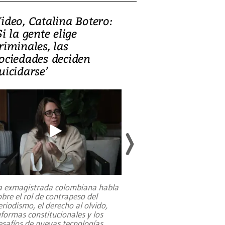
ideo, Catalina Botero:
Video: Lula la
Si la gente elige
candidatura 
riminales, las
promesas de i
ociedades deciden
en defensa, ed
uicidarse’
tierras raras
a exmagistrada colombiana habla
Entre recuerdos y es
obre el rol de contrapeso del
referencias hacia sus
eriodismo, el derecho al olvido,
presidente de Brasil,
eformas constitucionales y los
da Silva, oficializó 
esafíos de nuevas tecnologías
...
candidatura
...