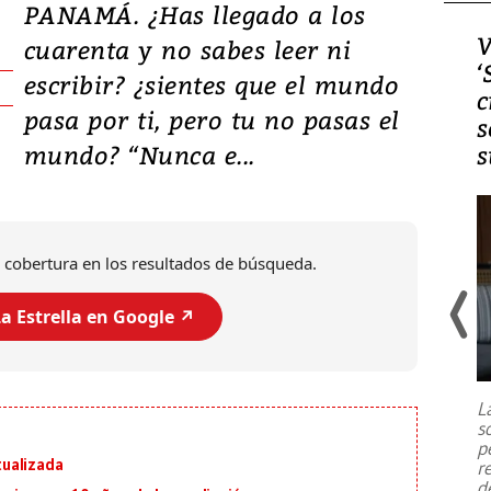
PANAMÁ. ¿Has llegado a los
Video, Japón: Terremoto
V
cuarenta y no sabes leer ni
deja heridos y graves
‘
escribir? ¿sientes que el mundo
daños en Kumamoto
c
pasa por ti, pero tu no pasas el
s
mundo? “Nunca e...
s
 cobertura en los resultados de búsqueda.
a Estrella en Google ↗️
Un fuerte terremoto de magnitud
7,1 se registró este martes 28 de
julio en la prefectura de Kumamoto,
L
al sur de Japón, provocando una
s
emergencia de gran
...
p
ualizada
r
d