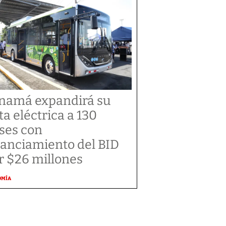
namá expandirá su
ota eléctrica a 130
ses con
nanciamiento del BID
r $26 millones
OMÍA