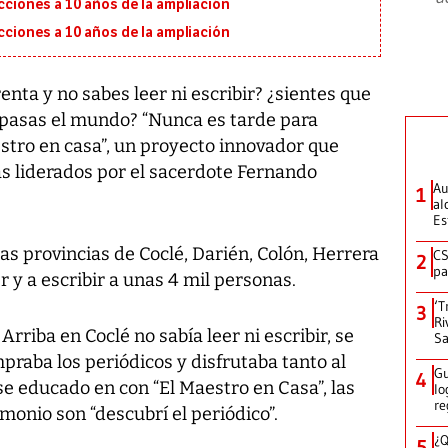
ecciones a 10 años de la ampliación
ecciones a 10 años de la ampliación
nta y no sabes leer ni escribir? ¿sientes que
o pasas el mundo? “Nunca es tarde para
estro en casa”, un proyecto innovador que
as liderados por el sacerdote Fernando
Au
1
al
Es
las provincias de Coclé, Darién, Colón, Herrera
CS
2
pa
 y a escribir a unas 4 mil personas.
‘T
3
Ri
rriba en Coclé no sabía leer ni escribir, se
Sa
raba los periódicos y disfrutaba tanto al
Gu
4
e educado en con “El Maestro en Casa”, las
lo
re
monio son “descubrí el periódico”.
¿Q
5