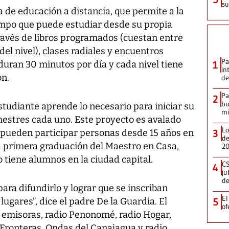
su
 de educación a distancia, que permite a la
empo que puede estudiar desde su propia
través de libros programados (cuestan entre
el nivel), clases radiales y encuentros
Pa
duran 30 minutos por día y cada nivel tiene
1
in
ón.
de
Pa
2
bu
 estudiante aprende lo necesario para iniciar su
mi
mestres cada uno. Este proyecto es avalado
Lo
y pueden participar personas desde 15 años en
3
de
la primera graduación del Maestro en Casa,
2
o tiene alumnos en la ciudad capital.
CS
4
ju
de
ra difundirlo y lograr que se inscriban
El
lugares”, dice el padre De la Guardia. El
5
of
 emisoras, radio Penonomé, radio Hogar,
n Fronteras, Ondas del Canajagua y radio