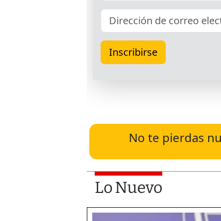
No te pierdas nu
Lo Nuevo