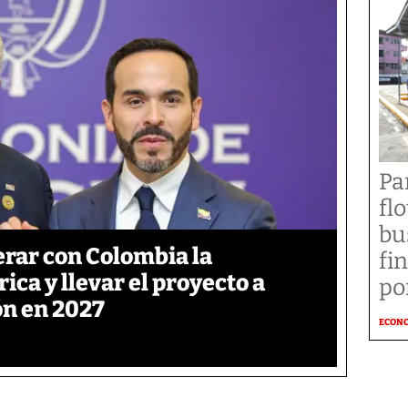
Pa
fl
bu
rar con Colombia la
fi
ica y llevar el proyecto a
po
ón en 2027
ECON