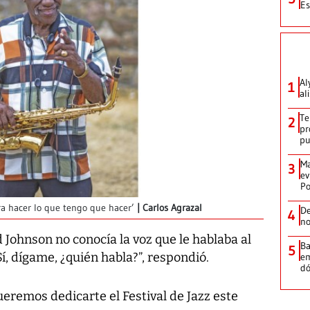
Es
Al
1
al
Te
2
pr
p
Ma
3
ev
Po
ra hacer lo que tengo que hacer’
Carlos Agrazal
De
4
no
d Johnson no conocía la voz que le hablaba al
Ba
5
“Sí, dígame, ¿quién habla?”, respondió.
em
dó
ueremos dedicarte el Festival de Jazz este