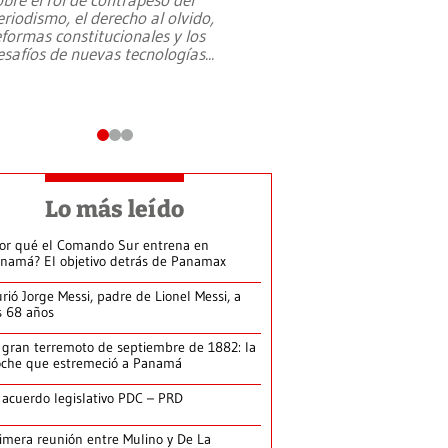
eriodismo, el derecho al olvido,
presidente de Brasil,
eformas constitucionales y los
da Silva, oficializó 
esafíos de nuevas tecnologías
...
candidatura
...
Lo más leído
or qué el Comando Sur entrena en
namá? El objetivo detrás de Panamax
rió Jorge Messi, padre de Lionel Messi, a
s 68 años
 gran terremoto de septiembre de 1882: la
che que estremeció a Panamá
 acuerdo legislativo PDC – PRD
imera reunión entre Mulino y De La