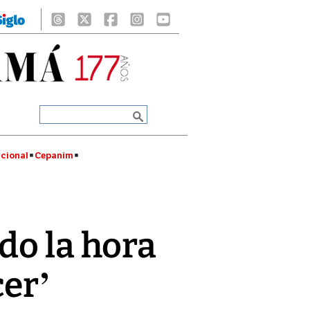
cional
Cepanim
do la hora
cer’