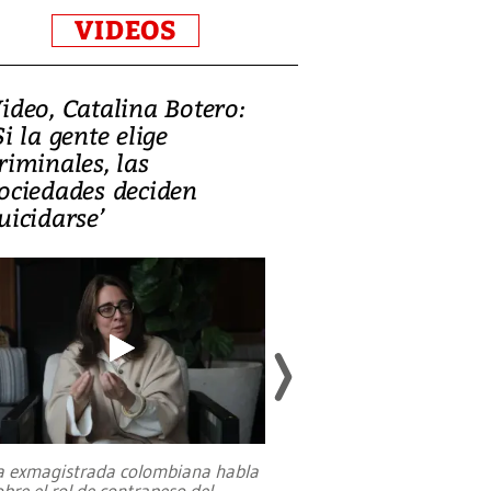
VIDEOS
ideo, Catalina Botero:
Video: Lula la
Si la gente elige
candidatura 
riminales, las
promesas de i
ociedades deciden
en defensa, ed
uicidarse’
tierras raras
a exmagistrada colombiana habla
Entre recuerdos y es
obre el rol de contrapeso del
referencias hacia sus