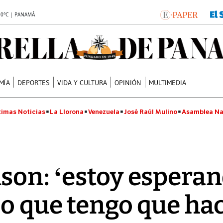
.0°C | PANAMÁ
MÍA
DEPORTES
VIDA Y CULTURA
OPINIÓN
MULTIMEDIA
timas Noticias
La Llorona
Venezuela
José Raúl Mulino
Asamblea Na
son: ‘estoy esperan
lo que tengo que ha