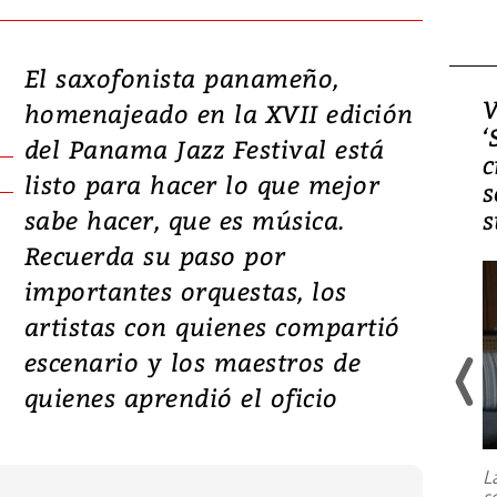
El saxofonista panameño,
Video, Japón: Terremoto
V
homenajeado en la XVII edición
deja heridos y graves
‘
del Panama Jazz Festival está
daños en Kumamoto
c
listo para hacer lo que mejor
s
sabe hacer, que es música.
s
Recuerda su paso por
importantes orquestas, los
artistas con quienes compartió
escenario y los maestros de
quienes aprendió el oficio
Un fuerte terremoto de magnitud
7,1 se registró este martes 28 de
julio en la prefectura de Kumamoto,
L
al sur de Japón, provocando una
s