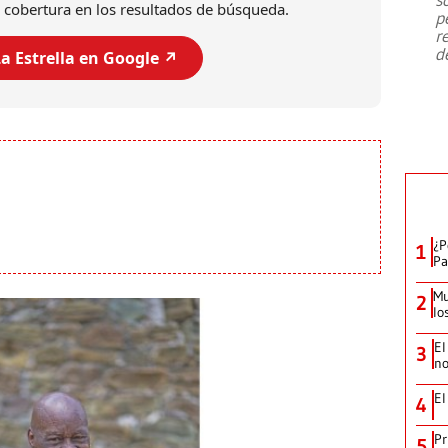
emergencia de gran
...
 cobertura en los resultados de búsqueda.
p
r
d
a Estrella en Google ↗️
¿P
1
Pa
Mu
2
lo
El
3
no
El
4
Pr
5