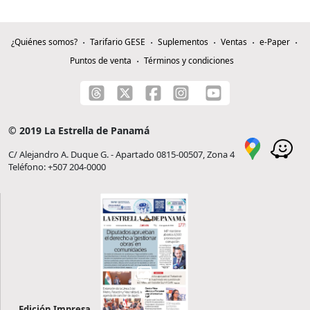
¿Quiénes somos?
Tarifario GESE
Suplementos
Ventas
e-Paper
Puntos de venta
Términos y condiciones
© 2019 La Estrella de Panamá
C/ Alejandro A. Duque G. - Apartado 0815-00507, Zona 4
Teléfono: +507 204-0000
Edición Impresa