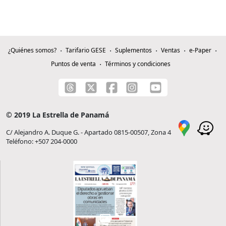
¿Quiénes somos?
Tarifario GESE
Suplementos
Ventas
e-Paper
Puntos de venta
Términos y condiciones
© 2019 La Estrella de Panamá
C/ Alejandro A. Duque G. - Apartado 0815-00507, Zona 4
Teléfono: +507 204-0000