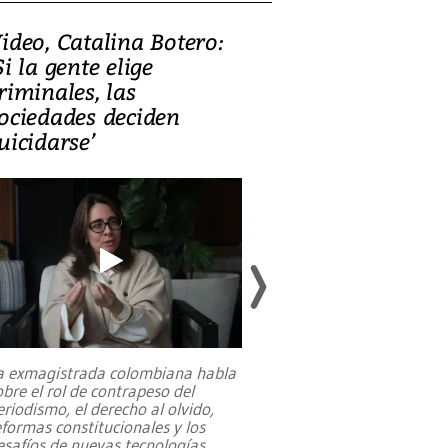
ideo, Catalina Botero:
Video: Lula la
Si la gente elige
candidatura 
riminales, las
promesas de i
ociedades deciden
en defensa, ed
uicidarse’
tierras raras
a exmagistrada colombiana habla
Entre recuerdos y es
obre el rol de contrapeso del
referencias hacia sus
eriodismo, el derecho al olvido,
presidente de Brasil,
eformas constitucionales y los
da Silva, oficializó 
esafíos de nuevas tecnologías
...
candidatura
...