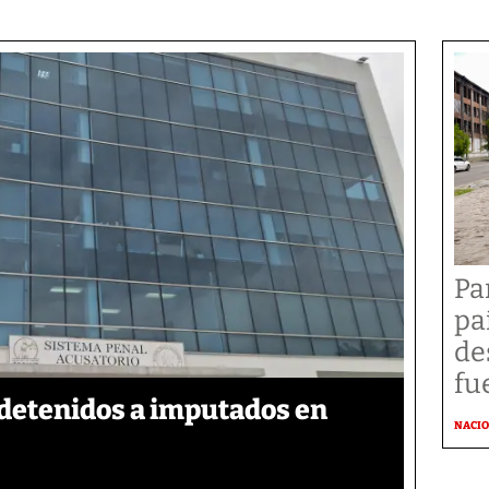
Pa
pa
de
fu
detenidos a imputados en
NACI