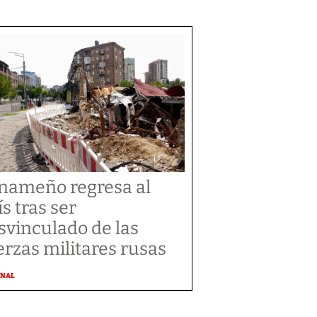
nameño regresa al
ís tras ser
svinculado de las
erzas militares rusas
ONAL