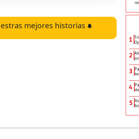
re
estras mejores historias
Tr
1
Op
Ah
2
ju
Pa
3
te
Pa
4
de
As
5
bo