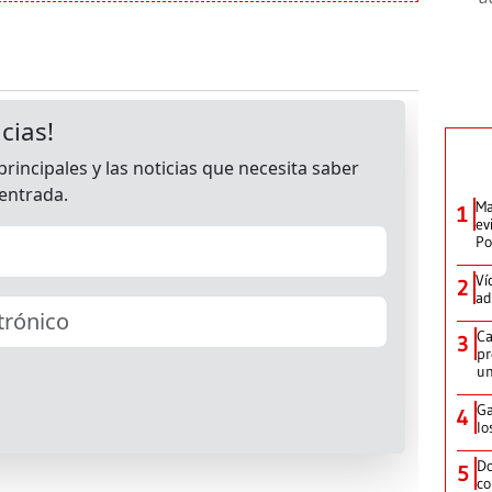
Ma
1
ev
Po
Ví
2
ad
Ca
3
pr
un
Ga
4
lo
Do
5
co