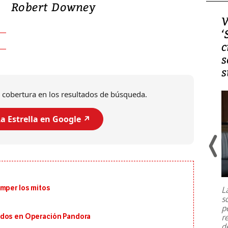
Robert Downey
Video, Japón: Terremoto
V
deja heridos y graves
‘
daños en Kumamoto
c
s
s
 cobertura en los resultados de búsqueda.
a Estrella en Google ↗️
Un fuerte terremoto de magnitud
7,1 se registró este martes 28 de
julio en la prefectura de Kumamoto,
omper los mitos
L
al sur de Japón, provocando una
s
emergencia de gran
...
p
r
ados en Operación Pandora
d