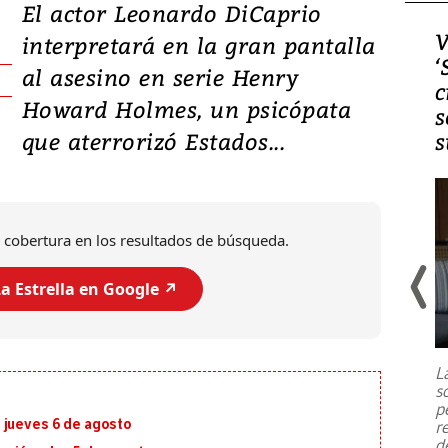
El actor Leonardo DiCaprio
Video, Japón: Terremoto
V
interpretará en la gran pantalla
deja heridos y graves
‘
al asesino en serie Henry
daños en Kumamoto
c
Howard Holmes, un psicópata
s
que aterrorizó Estados...
s
 cobertura en los resultados de búsqueda.
a Estrella en Google ↗️
Un fuerte terremoto de magnitud
7,1 se registró este martes 28 de
julio en la prefectura de Kumamoto,
L
al sur de Japón, provocando una
s
emergencia de gran
...
p
 jueves 6 de agosto
r
d