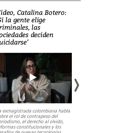
ideo, Catalina Botero:
Video: Lula la
Si la gente elige
candidatura 
riminales, las
promesas de i
ociedades deciden
en defensa, ed
uicidarse’
tierras raras
a exmagistrada colombiana habla
Entre recuerdos y es
obre el rol de contrapeso del
referencias hacia sus
eriodismo, el derecho al olvido,
presidente de Brasil,
eformas constitucionales y los
da Silva, oficializó 
esafíos de nuevas tecnologías
...
candidatura
...