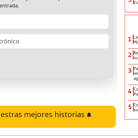
Es
La
1
Mu
Re
2
su
Pa
3
im
ag
Co
4
Pa
Co
5
su
estras mejores historias