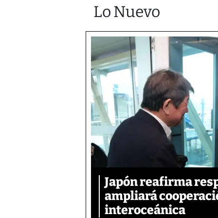
Lo Nuevo
Japón reafirma resp
ampliará cooperació
interoceánica