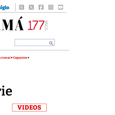
cional
Cepanim
rie
VIDEOS