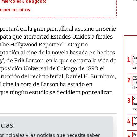
 miércoles 5 de agosto
omper los mitos
retará en la gran pantalla al asesino en serie
ata que aterrorizó Estados Unidos a finales
 ‘The Hollywood Reporter’. DiCaprio
ptación al cine de la novela basada en hechos
Au
1
y’, de Erik Larson, en la que se narra la vida de
al
Es
osición Universal de Chicago de 1893, el
rucción del recinto ferial, Daniel H. Burnham,
CS
2
ju
l cine la obra de Larson ha estado en
de
ue ningún estudio se decidiera por realizar
Gu
3
lo
re
CS
4
pa
Pr
5