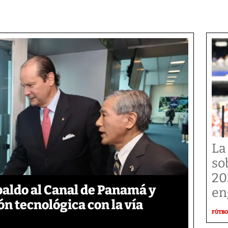
La
so
20
aldo al Canal de Panamá y
en
n tecnológica con la vía
FÚTBO