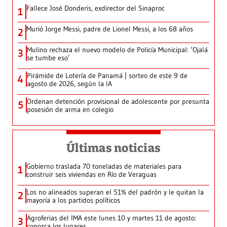
Fallece José Donderis, exdirector del Sinaproc
1
Murió Jorge Messi, padre de Lionel Messi, a los 68 años
2
Mulino rechaza el nuevo modelo de Policía Municipal: ‘Ojalá
3
se tumbe eso’
Pirámide de Lotería de Panamá | sorteo de este 9 de
4
agosto de 2026, según la IA
Ordenan detención provisional de adolescente por presunta
5
posesión de arma en colegio
Últimas noticias
Gobierno traslada 70 toneladas de materiales para
1
construir seis viviendas en Río de Veraguas
Los no alineados superan el 51% del padrón y le quitan la
2
mayoría a los partidos políticos
Agroferias del IMA este lunes 10 y martes 11 de agosto:
3
conozca los lugares