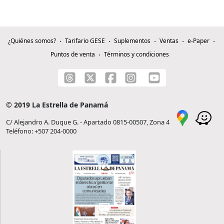
¿Quiénes somos?
Tarifario GESE
Suplementos
Ventas
e-Paper
Puntos de venta
Términos y condiciones
© 2019 La Estrella de Panamá
C/ Alejandro A. Duque G. - Apartado 0815-00507, Zona 4
Teléfono: +507 204-0000