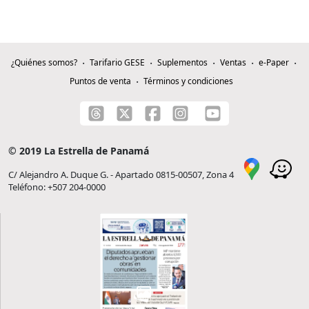
¿Quiénes somos?
Tarifario GESE
Suplementos
Ventas
e-Paper
Puntos de venta
Términos y condiciones
© 2019 La Estrella de Panamá
C/ Alejandro A. Duque G. - Apartado 0815-00507, Zona 4
Teléfono: +507 204-0000