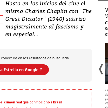
Hasta en los inicios del cine el
Video, Japón: Terremoto
V
mismo Charles Chaplin con “The
deja heridos y graves
‘
Great Dictator” (1940) satirizó
daños en Kumamoto
c
magistralmente al fascismo y
s
en especial...
s
 cobertura en los resultados de búsqueda.
a Estrella en Google ↗️
Un fuerte terremoto de magnitud
7,1 se registró este martes 28 de
julio en la prefectura de Kumamoto,
L
al sur de Japón, provocando una
s
emergencia de gran
...
p
en el crimen real que conmocionó a Brasil
r
d