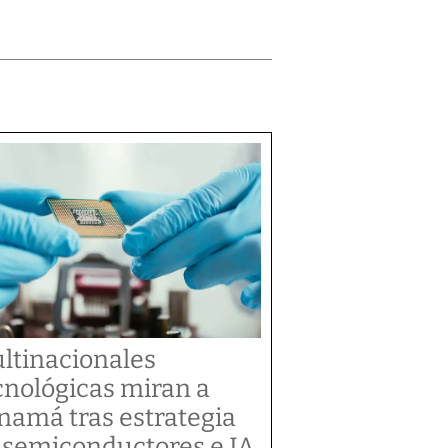
ltinacionales
cnológicas miran a
namá tras estrategia
 semiconductores e IA