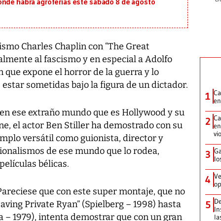
onde habrá agroferias este sábado 8 de agosto
 mismo Charles Chaplin con “The Great
ralmente al fascismo y en especial a Adolfo
n que expone el horror de la guerra y lo
 estar sometidas bajo la figura de un dictador.
Ca
1
en
 en ese extraño mundo que es Hollywood y su
Ca
2
ne, el actor Ben Stiller ha demostrado con su
en
vi
emplo versátil como guionista, director y
cionalismos de ese mundo que lo rodea,
Ga
3
lo
elículas bélicas.
Ve
4
op
. Pareciese que con este super montaje, que no
De
Saving Private Ryan” (Spielberg – 1998) hasta
5
In
 – 1979), intenta demostrar que con un gran
la