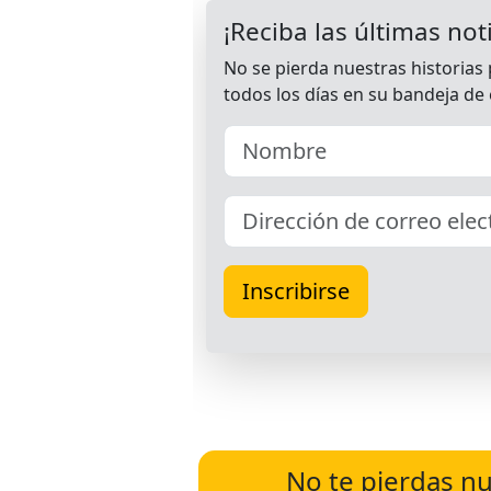
No te pierdas nu