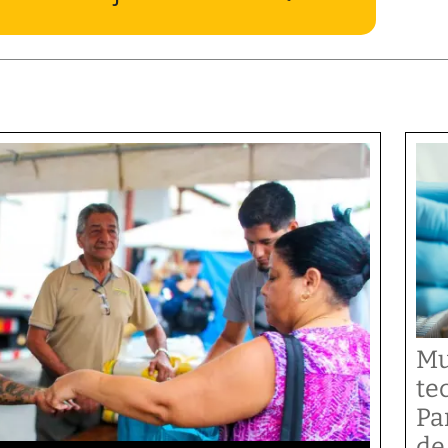
Mu
te
Pa
de