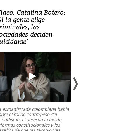
ideo, Catalina Botero:
Video: Lula la
Si la gente elige
candidatura 
riminales, las
promesas de i
ociedades deciden
en defensa, ed
uicidarse’
tierras raras
a exmagistrada colombiana habla
Entre recuerdos y es
obre el rol de contrapeso del
referencias hacia sus
eriodismo, el derecho al olvido,
presidente de Brasil,
eformas constitucionales y los
da Silva, oficializó 
esafíos de nuevas tecnologías
...
candidatura
...