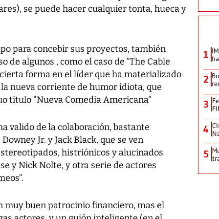
res), se puede hacer cualquier tonta, hueca y
mpo para concebir sus proyectos, también
IM
1
ha
aso de algunos , como el caso de “The Cable
 cierta forma en el líder que ha materializado
Bu
2
re
 la nueva corriente de humor idiota, que
uo titulo "Nueva Comedia Americana"
Fe
3
FI
Ch
a valido de la colaboración, bastante
4
Na
Downey Jr. y Jack Black, que se ven
Mu
stereotipados, histriónicos y alucinados
5
tr
 y Nick Nolte, y otra serie de actores
meos”.
un muy buen patrocinio financiero, mas el
as actores, y un guión inteligente (en el