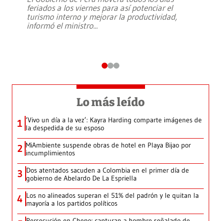
feriados a los viernes para así potenciar el
turismo interno y mejorar la productividad,
informó el ministro
...
Lo más leído
‘Vivo un día a la vez’: Kayra Harding comparte imágenes de
1
la despedida de su esposo
MiAmbiente suspende obras de hotel en Playa Bijao por
2
incumplimientos
Dos atentados sacuden a Colombia en el primer día de
3
gobierno de Abelardo De La Espriella
Los no alineados superan el 51% del padrón y le quitan la
4
mayoría a los partidos políticos
Persecución en Chepo: capturan a hombre señalado de